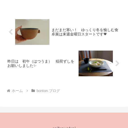
も相談していたおじが天国のおばちゃん
の元に旅立って（仲良し夫婦でした♡）
今更ながら 自分と向き合...
まだまだ寒い！ ゆっくり冬を愉しむ食
卓展は来週金曜日スタートです💗
昨日は 初午（はつうま） 稲荷ずしを
お願いしました✨
ホーム
bonton.ブログ