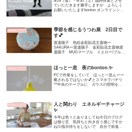
9/29（金）・9/30（土）臨時休業とさせ
ていただきます勝手しますが よろしく
お願いいたしますbonton.オンラインショ
ップはこちらから次回個展Knitting
Exhibition Suzumi Noda2023.10.6 Fri. ...
季節を感じるうつわ展 2日目で
bonton.ブログ
す💕
渡邉陽子 色絵金彩貼花文蓋物ー
SAKURAー渡邉陽子 金彩貼花文蓋物渡
邉陽子 MUGマーブル イエロー/ブルー
大人な感じ^^皆さま 心に決めて選ばれ
ていました✨リピーターのお客さまもい
らして嬉しい♡新生活スタートされる
ほっと一息 夜のbonton.✨
bonton.ブログ
方 松平彩子さんのお茶...
PCで作業をしていて ほっと一息んーー
癒されるではないか💕とスマホでパチリ
^^中央のテーブルに ガラスの照明を並
べてみました長さもそろって素敵です
(^^)vstudio prepa Blown Glass（Bottle
型）Yellow 52...
人と関わり エネルギーチャージ
bonton.ブログ
✨
今年は色々とありましてね今日のブログ
は独り言 気持ちと向き合う感じですか
ね💦指示待ちをしないで 自分で前進で
も迷いや判断できない事もあって いつ