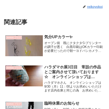
reikoyokoi
関連記事
気分UPカラー✨
bonton.ブログ
オープン前 既にクタクタ💦プリンター
の調子が悪く 白黒印刷はOKカラー印刷
が必要だったので朝一ヨドバシカメラ
に！ オープン同時だったのでお客さん
ほとんどいなくて良かった(^^)vすれ違う
人に見られながら 大きな箱持って
bonton.に（笑）...
ハラダマホ展3日目 常設の作品
bonton.ブログ
とご案内させて頂いております
☆ オンラインショップは
9/30（月）11：00より
ハラダマホさん オンラインショップは
9/30（月）11：00よりお求めいいただけ
ます店内在庫と同じの為 お求めいただ
けてもSOLD OUTの場合がございます
ご了承くださいませ ハラダマホ展 3
日目です・・・が作品数が少なくマホさ
臨時休業のお知らせ
bonton.ブログ
んと相談し...