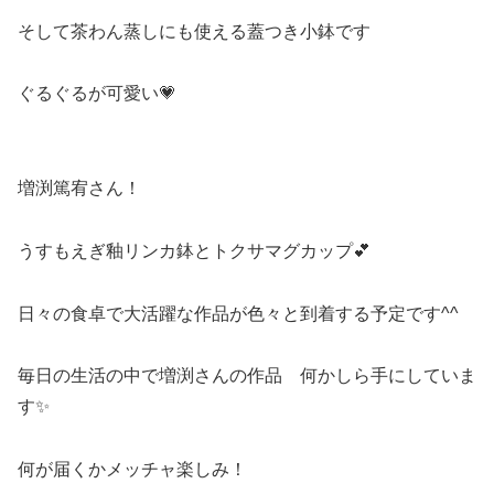
そして茶わん蒸しにも使える蓋つき小鉢です
ぐるぐるが可愛い💗
増渕篤宥さん！
うすもえぎ釉リンカ鉢とトクサマグカップ💕
日々の食卓で大活躍な作品が色々と到着する予定です^^
毎日の生活の中で増渕さんの作品 何かしら手にしていま
す✨
何が届くかメッチャ楽しみ！