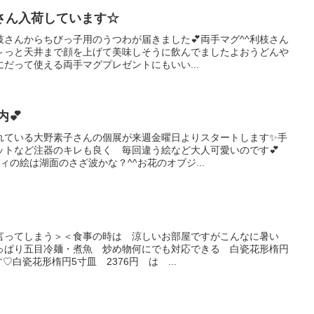
さん入荷しています☆
さんからちびっ子用のうつわが届きました💕両手マグ^^利枝さん
～っと天井まで顔を上げて美味しそうに飲んでましたよおうどんや
だって使える両手マグプレゼントにもいい...
💕
れている大野素子さんの個展が来週金曜日よりスタートします✨手
ットなど注器のキレも良く 毎回違う絵など大人可愛いのです💕
ィの絵は湖面のさざ波かな？^^お花のオブジ...
言ってしまう＞＜食事の時は 涼しいお部屋ですがこんなに暑い
っぱり五目冷麺・煮魚 炒め物何にでも対応できる 白瓷花形楕円
♡白瓷花形楕円5寸皿 2376円 は ...