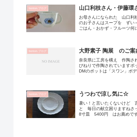
山口利枝さん・伊藤環
bonton.ブログ
お母さんになられた 山口利枝
のお子さんはスープを ずい
ごはん・おかず・フルーツ何に
大野素子 陶展 のご案内
bonton.ブログ
奈良県に工房を構え 作陶さ
びねりで作陶されていますポ
DMのポットは「スワン」ボデ
うつわで涼し気に☆
bonton.ブログ
暑い！と言いたくないけど 
と 毎日の献立困りますねさ
8寸皿 5400円 はお薦めです