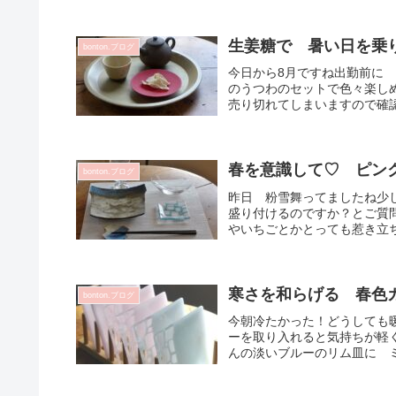
生姜糖で 暑い日を乗
bonton.ブログ
今日から8月ですね出勤前に 
のうつわのセットで色々楽し
売り切れてしまいますので確認
春を意識して♡ ピン
bonton.ブログ
昨日 粉雪舞ってましたね少
盛り付けるのですか？とご質
やいちごとかとっても惹き立ち
寒さを和らげる 春色
bonton.ブログ
今朝冷たかった！どうしても
ーを取り入れると気持ちが軽
んの淡いブルーのリム皿に ミ