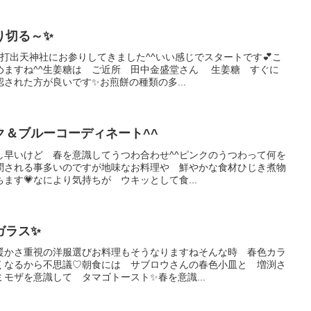
り切る～✨
打出天神社にお参りしてきました^^いい感じでスタートです💕こ
めますね^^生姜糖は ご近所 田中金盛堂さん 生姜糖 すぐに
された方が良いです✨お煎餅の種類の多...
ク＆ブルーコーディネート^^
し早いけど 春を意識してうつわ合わせ^^ピンクのうつわって何を
問される事多いのですが地味なお料理や 鮮やかな食材ひじき煮物
ます💗なにより気持ちが ウキッとして食...
ガラス✨
暖かさ重視の洋服選びお料理もそうなりますねそんな時 春色カラ
くなるから不思議♡朝食には サブロウさんの春色小皿と 増渕さ
モザを意識して タマゴトースト✨春を意識...