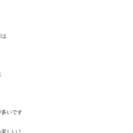
司は
葉
が多いです
い楽しい！