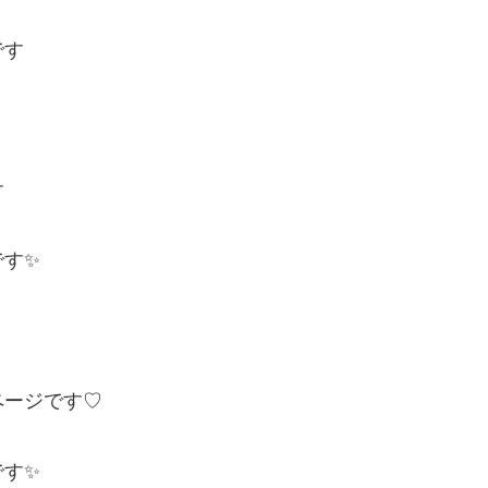
です
す
です✨
トページです♡
です✨