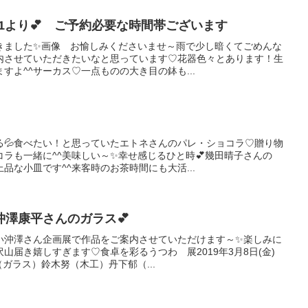
21より💕 ご予約必要な時間帯ございます
きました✨画像 お愉しみくださいませ～雨で少し暗くてごめんな
案内させていただきたいなと思っています♡花器色々とあります！生
すよ^^サーカス♡一点ものの大き目の鉢も...
る💦食べたい！と思っていたエトネさんのパレ・ショコラ♡贈り物
ラも一緒に^^美味しい～✨幸せ感じるひと時💕幾田晴子さんの
品な小皿です^^来客時のお茶時間にも大活...
澤康平さんのガラス💕
い沖澤さん企画展で作品をご案内させていただけます～✨楽しみに
山届き嬉しすぎます♡食卓を彩るうつわ 展2019年3月8日(金)
（ガラス）鈴木努（木工）丹下郁（...