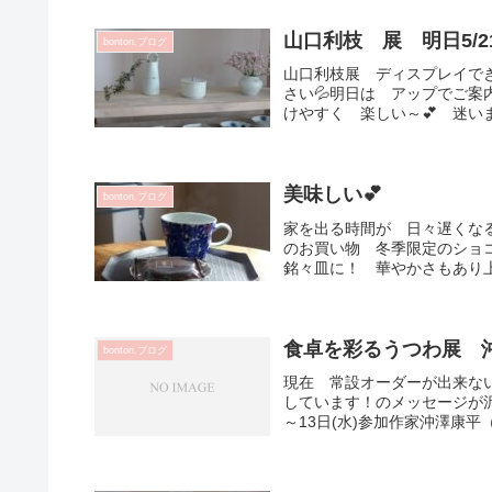
山口利枝 展 明日5/
bonton.ブログ
山口利枝展 ディスプレイで
さい💦明日は アップでご
けやすく 楽しい～💕 迷いま
美味しい💕
bonton.ブログ
家を出る時間が 日々遅くな
のお買い物 冬季限定のショコ
銘々皿に！ 華やかさもあり上
食卓を彩るうつわ展 沖
bonton.ブログ
現在 常設オーダーが出来な
しています！のメッセージが沢
～13日(水)参加作家沖澤康平