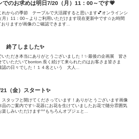
のお求めは明日7/20（月）11：00～です💗
これからの季節 テーブルで大活躍すると思います💕オンラインシ
0（月）11：00～よりご利用いただけます現在更新中です☆お時間
ておりますが画像のご確認できます...
展Ⅰ 終了しました✨
でいただき本当にありがとうございました！✨最後の企画展 皆さ
ていただいてbonton.長く続けて来られたのはお客さま皆さま
認の日々でした！１４名という 大人...
/21（金）スタート✨
 スタッフと開けてくださっています！ありがとうございます画像
作品のご案内です✨花器にお花を生けていましたお花で随分雰囲気
楽しみいただけます^^もちろんオブジェと...