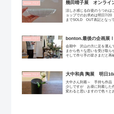
幾田晴子展 オンラインで
bonton.ブログ
涼しさ感じる白瓷のうつわは
ョップでのお求めは明日7/2
までSOLD OUT表記となっ
bonton.最後の企画
bonton.ブログ
会期中 沢山の方に足を運ん
まから色々な思いを受け取らせ
そして作り手の皆さまだと再確
大中和典 陶展 明日10
bonton.ブログ
大中さん到着～ 手持ち作品
少しですが お昼に到着した
変わると思いますので色々とお