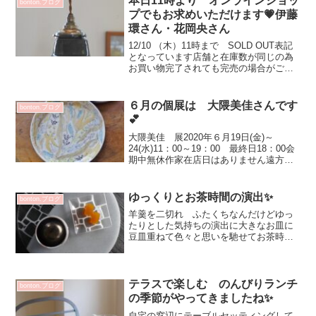
本日11時より オンラインショッ
bonton.ブログ
プでもお求めいただけます💗伊藤
環さん・花岡央さん
12/10 （木）11時まで SOLD OUT表記
となっています店舗と在庫数が同じの為
お買い物完了されても完売の場合がござ
いますご了承くださいませ伊藤環 琺瑯
秞くらわんか型ランプシェード 22000円
伊藤環 錆銀彩皿型ランプシェード
６月の個展は 大隈美佳さんです
bonton.ブログ
242...
💕
大隈美佳 展2020年６月19日(金)～
24(水)11：00～19：00 最終日18：00会
期中無休作家在店日はありません遠方に
お住いの大隈さん 長距離移動などを考
え今回は在店なしとさせていただきまし
た素敵な作品色々と届きます！✨店舗開
ゆっくりとお茶時間の演出✨
bonton.ブログ
催に...
羊羹を二切れ ふたくちなんだけどゆっ
たりとした気持ちの演出に大きなお皿に
豆皿重ねて色々と思いを馳せてお茶時間
なんていかがですか？羊羹の断面が美し
い💗インスタにUPした1枚お友達からの
お菓子をのせて光が美しかった～お菓子
も美味しかった^^いつ...
テラスで楽しむ のんびりランチ
bonton.ブログ
の季節がやってきましたね✨
自宅の窓辺にテーブルセッティングして