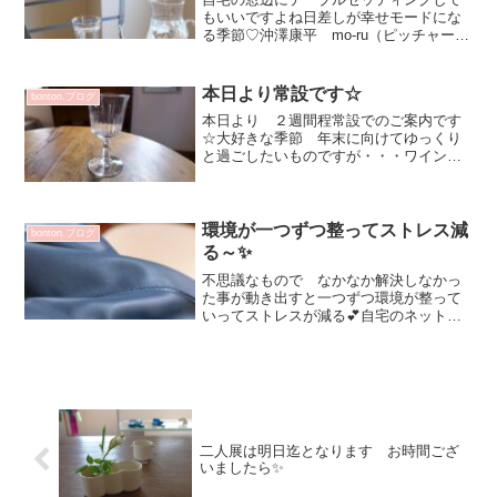
もいいですよね日差しが幸せモードにな
る季節♡沖澤康平 mo-ru（ピッチャー
S) 10120円沖澤康平 ワイングラス
S（3）5500円坂井千尋 plate22（ネコと
カーテン）6600円食事が終わって...
本日より常設です☆
bonton.ブログ
本日より ２週間程常設でのご案内です
☆大好きな季節 年末に向けてゆっくり
と過ごしたいものですが・・・ワイング
ラスを使わない日はナイくらい毎日使っ
ていますワイン・ビールなどアルコール
以外にお水・炭酸水・トマトジュースと
にかく何でもテーブルに持...
環境が一つずつ整ってストレス減
bonton.ブログ
る～✨
不思議なもので なかなか解決しなかっ
た事が動き出すと一つずつ環境が整って
いってストレスが減る💕自宅のネット環
境 3階のインターネット接続が階段上ま
で後一歩 各部屋まで届かない💦セミナ
ー受講や Zoomオリジナルコンテンツ開
催時bonton....
二人展は明日迄となります お時間ござ
いましたら✨