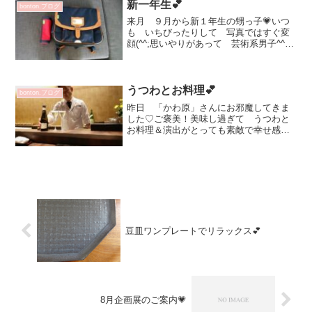
新一年生💕
bonton.ブログ
来月 ９月から新１年生の甥っ子💗いつ
も いちびったりして 写真ではすぐ変
顔(^^;思いやりがあって 芸術系男子^^シ
ョップ３軒まわって自分で選んだ 鞄と
筆箱靴も決まったそうで 良かった！
意外とコーディネート考えてるのか？
(^^)v子ども...
うつわとお料理💕
bonton.ブログ
昨日 「かわ原」さんにお邪魔してきま
した♡ご褒美！美味し過ぎて うつわと
お料理＆演出がとっても素敵で幸せ感じ
ます季節の食材 丁寧なお仕事 笑顔日
本酒も色々といただきました✨いちじく
入っているの♡初めてです からしをつ
けて☆本当に 美味しかっ...
豆皿ワンプレートでリラックス💕
8月企画展のご案内💗