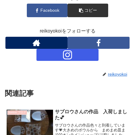
Facebook
コピー
reikoyokoiをフォローする
reikoyokoi
関連記事
サブロウさんの作品 入荷しまし
bonton.ブログ
た💕
サブロウさんの作品色々と到着していま
す💗大きめのボウルから まめまめ皿ま
で^^オンラインショップにUPしましたの