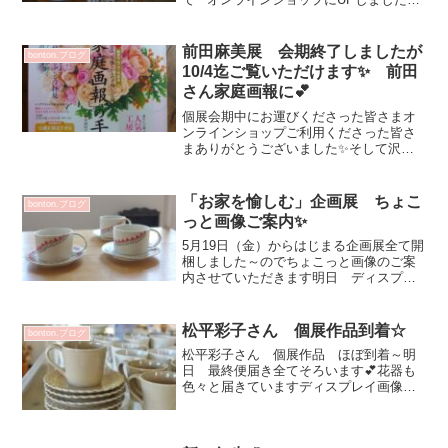
でゆっくりとご覧くださいませ✨オンラ
インショップはこちらからただカットし
ただけのフルーツも美味しそうに お洒
前田麻美展 会期終了しましたが
bonton.ブログ
落に見えるガラス器♡...
10/4迄ご覧いただけます✨ 前田
さん家庭画報に💕
個展会期中にお運びくださった皆さまオ
ンラインショップご利用くださった皆さ
まありがとうございました✨そして沢山
素敵な作品届けてくださった前田麻美さ
んありがとうございます✨10/4（火）ま
で常設作品と一緒にご覧いただけます✨
「お家を愉しむ」企画展 ちょこ
bonton.ブログ
📌 10/3 (月)...
っと画像ご案内✨
5月19日（金）からはじまる企画展全て開
梱しました～のでちょこっと画像のご案
内させていただきます明日 ディスプレ
イ終了後改めてご案内させていただきま
す✨トップページ画像藤平三穂さん 階
段の城と高台の家他にも色々と一点もの
松平彩子さん 個展作品到着☆
bonton.ブログ
オブジェ届いています...
松平彩子さん 個展作品 ほぼ到着～明
日 最終便届き全てそろいます💕花器も
色々と届きていますディスプレイ画像
明日UPさせていただきます松平彩子 展
2018.9.7～12 会期中無休作家在店日
9/7.811：00～19：00 最終日18：0...