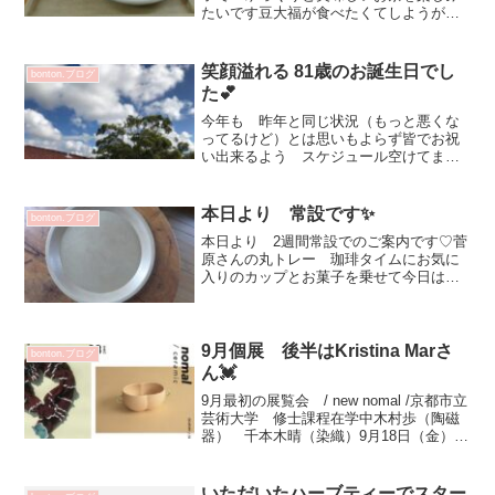
たいです豆大福が食べたくてしようがな
いです（笑）最近ゆっくり母と話す時間
がなかったなぁお茶時間は大切ですね時
間に振り回されないよう 時間管理した
笑顔溢れる 81歳のお誕生日でし
bonton.ブログ
いです＞＜今朝は 姪っ子...
た💕
今年も 昨年と同じ状況（もっと悪くな
ってるけど）とは思いもよらず皆でお祝
い出来るよう スケジュール空けてまし
たが残念時差や仕事の関係で電話orビデ
オレター ＋ LINEビデオ通話で皆が 81
歳のお祝いを💕来年再開を楽しみに 注
本日より 常設です✨
bonton.ブログ
意して元気で暮...
本日より 2週間常設でのご案内です♡菅
原さんの丸トレー 珈琲タイムにお気に
入りのカップとお菓子を乗せて今日は何
処で楽しもうかしら？とお家の中をうろ
うろしたり夜のリラックスタイムにワイ
ンとおつまみで 至福の時間など色々と
お楽しみいただけます節...
9月個展 後半はKristina Marさ
bonton.ブログ
ん💓
9月最初の展覧会 / new nomal /京都市立
芸術大学 修士課程在学中木村歩（陶磁
器） 千本木晴（染織）9月18日（金）～
23日（水）会期中無休11：00～19：00
最終日 17：00会期中どちらかの方が在
店されています新しい生活の...
いただいたハーブティーでスター