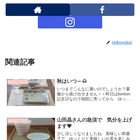
reikoyokoi
関連記事
秋はいつ～🌰
bonton.ブログ
いつまでこんなに暑いのでしょうか？夏
服から抜け出せません＞＜昨日はbonton.
記念日なので病院に寄ってから ゆっく
り食事をして18年を思い返していました
✨日中は暑すぎて秋は来るのか？って思
いますが朝の日の出時刻が遅くなってき
たり季節は進ん...
山田晶さんの急須で 気分を上げ
bonton.ブログ
ます💗
少し涼しくなりましたね 美味しい和菓
子で ゆっくりと美味しいお茶を楽しみ