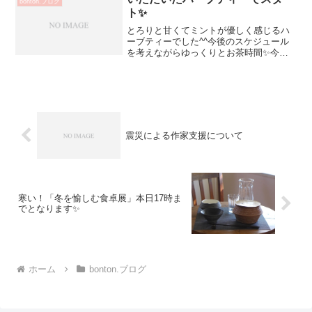
bonton.ブログ
ト✨
とろりと甘くてミントが優しく感じるハ
ーブティーでした^^今後のスケジュール
を考えながらゆっくりとお茶時間✨今ま
で通りではない選択をする機会も増えて
きますねドキドキしますが 進めましょ
う♡眼がキラリ！とする瞬間みれると嬉
しいです少し肌寒いです...
震災による作家支援について
寒い！「冬を愉しむ食卓展」本日17時ま
でとなります✨
ホーム
bonton.ブログ