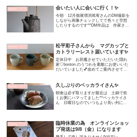
会いたい人に会いに行く！✨
bonton.ブログ
今朝 12月個展増渕篤宥さんのDM撮影を
しながら画像チェックしてて色々と空想
したりするのです^^DM作品は 作家さん
のもとから「代表でやってきました！」
みたで けなげに感じるのです（笑）親
近感わきます～DM見てくださる方に こ
の素敵さ！届い...
松平彩子さんから マグカップと
bonton.ブログ
カトラリーレスト届いています✨
定休日中 お邪魔させていただいた隠れ
家♡bonton.のうつわを素敵にお使いいた
だいていました💕改めてご案内させてい
ただきますね^^インスタではカトラリー
レストご案内させて頂いていましたがマ
グカップ3種類届いています左から はい
久しぶりのベッカライさん✨
bonton.ブログ
いろ / 群...
朝食は必ず取りますが最近は 土鍋で炊
くお粥にハマってました^^ベッカライさ
ん 日曜日なのでいつもより長い列に並
び毎年恒例の贈り物達と一緒に 朝食の
パンを求めてきました💕トーストと一緒
にこちらのパンも^^村上躍 白釉・焼締
マグカップ 1100...
臨時休業の為 オンラインショッ
bonton.ブログ
プ発送は9/8（金）になります
勝手して申し訳ありません9/4(月)・