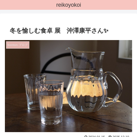
reikoyokoi
冬を愉しむ食卓 展 沖澤康平さん✨
bonton.ブログ