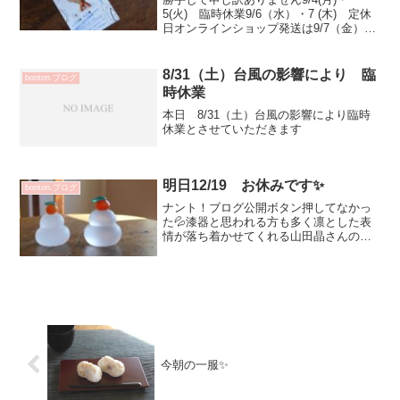
5(火) 臨時休業9/6（水）・7 (木) 定休
日オンラインショップ発送は9/7（金）に
なります京都プチ旅行の際に 美術館
へ！山田晶さんのお父さまの作品を実際
に見る事が出来て一歩踏み込んだ意識で
8/31（土）台風の影響により 臨
bonton.ブログ
楽しみと...
時休業
本日 8/31（土）台風の影響により臨時
休業とさせていただきます
明日12/19 お休みです✨
bonton.ブログ
ナント！ブログ公開ボタン押してなかっ
た💦漆器と思われる方も多く凛とした表
情が落ち着かせてくれる山田晶さんの
猩々緋杯（黒赤）5500円菅原利彦さんの
漆器 21リム皿（錫黒）（朴）13200円
サブロウ 4950円 5500円 小さい2種
類はso...
今朝の一服✨