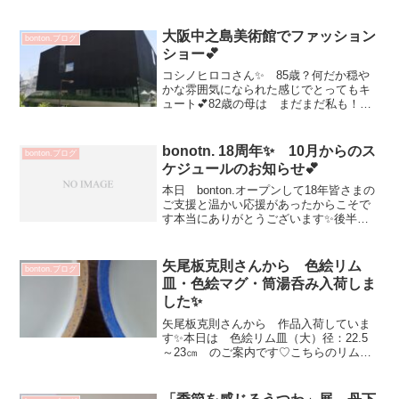
大阪中之島美術館でファッション
bonton.ブログ
ショー💕
コシノヒロコさん✨ 85歳？何だか穏や
かな雰囲気になられた感じでとってもキ
ュート💕82歳の母は まだまだ私も！と
元気もらえたようでした✨どうしても
お客さまのお顔が映ってる画像ばかりな
のでこちら画像を♡ オーダーリストに
bonotn. 18周年✨ 10月からのス
bonton.ブログ
こちらの靴がなくて残...
ケジュールのお知らせ💕
本日 bonton.オープンして18年皆さまの
ご支援と温かい応援があったからこそで
す本当にありがとうございます✨後半年
となりますが日々の暮らしがいつもより
ちょっと豊かに楽しくいつもより 数段
お気に入りに！（笑）お手伝いさせてい
矢尾板克則さんから 色絵リム
bonton.ブログ
ただきたいと思...
皿・色絵マグ・筒湯呑み入荷しま
した✨
矢尾板克則さんから 作品入荷していま
す✨本日は 色絵リム皿（大）径：22.5
～23㎝ のご案内です♡こちらのリム
皿 今回のオーダーより少しの間ストッ
プとなります貴重です^^4色届いていま
す！ そして裏側は楽しくなるお色なの