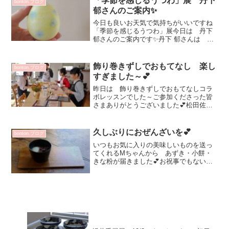
「季節を感じるうつわ」展 丹下
bonton.ブログ
です✨メチャメチャ...
郁さんのご案内✨
今日も良いお天気で気持ちがいいですね
「季節を感じるうつわ」展今日は 丹下
郁さんのご案内です✨丹下 郁さんは ご
自宅周辺の葉を摘んできて作品にバラン
スよく張り付てけ窯に^^DM画像の 一番
小さい一輪挿しお名前は たまごの花器
飾り巻きずしでおもてなし 楽し
bonton.ブログ
💕眺めているだけ...
すぎました～💕
昨日は 飾り巻きずしでおもてなしコラ
ボレッスンでした～ご参加くださった皆
さまありがとうございました💕松田佐知
子先生 ご参加の皆さまが 巻くだけ^^
まで準備していただきありがとうござい
ました☆午前レッスン スタートです～
久しぶりにおぜんざいを💕
bonton.ブログ
ご参加の方が 撮影しや...
いつもお気に入りの美味しいものを送っ
てくれるMちゃんから あずき・小餅・
きな粉が届きました💕お祝事でもないで
すが お赤飯を時々炊きます^^あずき大
好き！早速久々に おぜんざいを母に作
ってもらいました（笑）少しずつ受け継
ぎ中塩昆布とかあれば右...