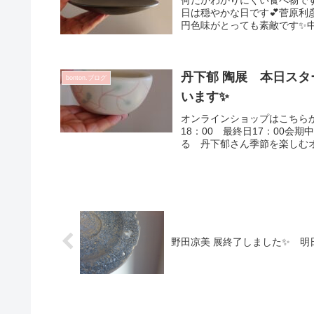
日は穏やかな日です💕菅原利
円色味がとっても素敵です✨中椀
丹下郁 陶展 本日スター
bonton.ブログ
います✨
オンラインショップはこちらから
18：00 最終日17：00会
る 丹下郁さん季節を楽しむオ
野田凉美 展終了しました✨ 明