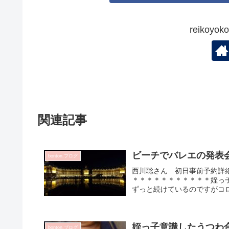
reikoy
関連記事
ビーチでバレエの発表会
bonton.ブログ
西川聡さん 初日事前予約詳
＊＊＊＊＊＊＊＊＊＊＊姪っ
ずっと続けているのですがコロ
姪っ子意識したうつわ合
bonton.ブログ