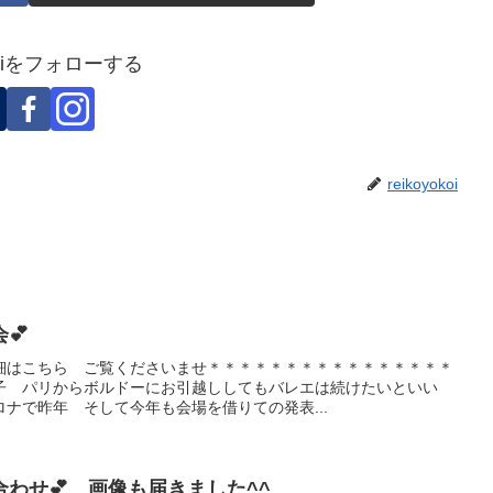
okoiをフォローする
reikoyokoi
💕
細はこちら ご覧くださいませ＊＊＊＊＊＊＊＊＊＊＊＊＊＊＊＊
子 パリからボルドーにお引越ししてもバレエは続けたいといい
ナで昨年 そして今年も会場を借りての発表...
わせ💕 画像も届きました^^