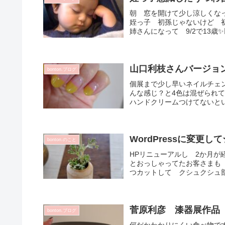
朝 窓を開けて少し涼しくな
姪っ子 初孫じゃないけど 
姉さんになって 9/2で13歳
山口利枝さんバージョンネ
bonton.ブログ
個展まで少し早いネイルチェ
んな感じ？と4色は混ぜられて
ハンドクリームつけてないといけ
WordPressに変更して
bonton.のこと
HPリニューアルし 2か月
とおっしゃってたお客さまも
つカットして クシュクシュ部
菅原利彦 漆器展作品
bonton.ブログ
何だかわかりにくい食べ物で