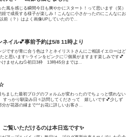
った風を感じる瞬間今日も爽やかにスタート！って思います（笑）
初姪で成長する様子が楽しみ！こんなに小さかったのにこんなにお
✨以前（？）はよく画像UPしていたので...
イル💕事前予約は5/8 11時より
ンジですが青に合う色は？とネイリストさんにご相談イエローはど
たと思います✨ラインをピンクに♡個展がますます楽しみです💕
ませんね💦初日3枠 13時45分までは...
☆
が経ちました最初ブログのフォルムが変わったのでちょっと慣れない
 すっかり馴染み日々訪問してくださって 嬉しいです💕少しず
分が花器の縁まで^^お花に詳しいお客さ...
 ご覧いただけるのは本日迄です✨
すがアップルパイ（笑）昨日は ブログ更新出来ませんでした💦今