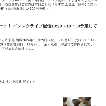
彦 漆器展作品ご案内は本日迄となります21土器皿（錫茶）12100
（黒×内象牙）14300円中椀（...
ト！ インスタライブ配信10:20～10：30予定して
丹下郁 陶展2024年11月29日（金）～12月4日（水）11：00－
期中無休作家在廊日 11月29日（金）京都・宇治市で作陶されてい
ブジェを含め様々な...
日より大中和典 展です✨