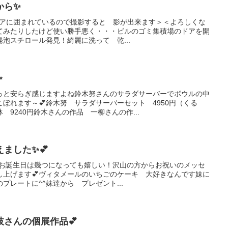
から✨
窓にドアに囲まれているので撮影すると 影が出来ます＞＜よろしくな
てみたりしたけど使い勝手悪く・・・ビルのゴミ集積場のドアを開
泡スチロール発見！綺麗に洗って 乾...
✨
っと安らぎ感じますよね鈴木努さんのサラダサーバーでボウルの中
ぼれます～💕鈴木努 サラダサーバーセット 4950円（くる
9240円鈴木さんの作品 一柳さんの作...
ました✨💕
^)vお誕生日は幾つになっても嬉しい！沢山の方からお祝いのメッセ
し上げます💕ヴィタメールのいちごのケーキ 大好きなんです妹に
プレートに^^妹達から プレゼント...
さんの個展作品💕