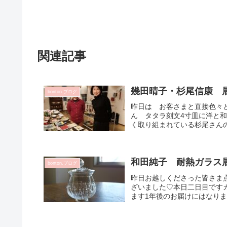
関連記事
幾田晴子・杉尾信康 
bonton.ブログ
昨日は お客さまと直接色々
ん タタラ刻文4寸皿に洋と和
く取り組まれている杉尾さんの
和田純子 耐熱ガラス
bonton.ブログ
昨日お越しくださった皆さま
ざいました♡本日二日目です
ます1年後のお届けにはなりま