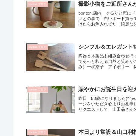
撮影小物をご近所さん
bonton.ブログ
bonton.店内 ぐるりと
いとの事で 白いボード買っ
けたらお魚入れてた 綺麗な発
シンプル＆エレガント
bonton.ブログ
陶器と木製品も組み合わせほ
でそっと和える自然と笑みがこ
み）一柳京子 アイボリー 鉢 
賑やかにお誕生日を迎え
bonton.ブログ
昨日 58歳になりました(^
ージをいただき心よりお礼申
リクエストして 山田晶さんの
本日より常設＆山口利枝
bonton.ブログ