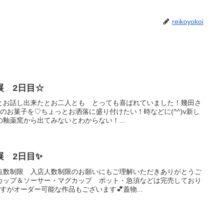
reikoyokoi
展 2日目☆
とお話し出来たとお二人とも とっても喜ばれていました！幾田さ
のお菓子を♡ちょっとお洒落に盛り付けたい！時などに(^^)v新し
釉薬窯から出てみないとわからない！...
展 2日目✨
点数制限 入店人数制限のお願いにもご理解いただきありがとうご
カップ＆ソーサー・マグカップ ポット・急須などは完売しており
すがオーダー可能な作品もございます💕蓋物...