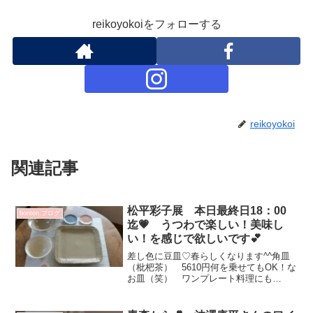
reikoyokoiをフォローする
reikoyokoi
関連記事
松平彩子展 本日最終日18：00
bonton.ブログ
迄💗 うつわで楽しい！美味し
い！を感じで欲しいです💕
差し色に豆皿♡春らしくなります^^角皿
（枇杷茶） 5610円何を乗せてもOK！な
お皿（笑） ワンプレート料理にも
good！白花フリーカップ 5500円 飲み
やすいようにカットのない平らな部分が
あります^^おちゃわん（M) 3300円 お