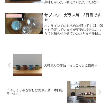
美味しかった～教えていただいた配分で
ペースト？も作って見よう♡美味しいも
の食べるととっても幸せな気持ちになり
ますよね^^今朝のチャレンジライブでは
サブロウ ガラス展 2日目です
bonton.ブログ
開催中企画展の作品につ...
✨
オンラインでのお求めは4/5（月）11：00
～を予定していますが変更の場合はこち
らでお知らせさせていただきます昨日
沢山の方の笑顔溢れる初日となりました
💕お運びくださった皆さまありがとうご
ざいました♡幅広い色とアイテムに テ
ンション上がられ...
大村さんの作品 ちょこっとご案内✨
「ゆっくり冬を愉しむ食卓」展 本日初
日です✨