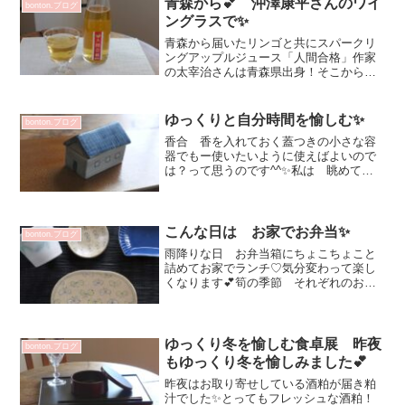
青森から💕 沖澤康平さんのワイ
bonton.ブログ
味噌...
ングラスで✨
青森から届いたリンゴと共にスパークリ
ングアップルジュース「人間合格」作家
の太宰治さんは青森県出身！そこからつ
いたネーミングです^^美味しい✨ リン
ゴジュースともシードルとも違ういいと
こ取りですね💕Kさん ありがとうござい
ゆっくりと自分時間を愉しむ✨
bonton.ブログ
ます♡来週金曜日1/...
香合 香を入れておく蓋つきの小さな容
器でもー使いたいように使えばよいので
は？って思うのです^^✨私は 眺めてい
るだけでも癒される藤平三穂さんの家香
合💗どんな香りが良いかな？とか扉がつ
いているのですよー開けてみたくなり
（開かないです 笑）中を...
こんな日は お家でお弁当✨
bonton.ブログ
雨降りな日 お弁当箱にちょこちょこと
詰めてお家でランチ♡気分変わって楽し
くなります💕筍の季節 それぞれのお家
レシピがインスタなどにあがって来て楽
しいです！✨我家も たけのこご飯・筍
の天ぷら・牛肉＆糸こんにゃくのたけの
こ煮・たけのこ入り中華あ...
ゆっくり冬を愉しむ食卓展 昨夜
bonton.ブログ
もゆっくり冬を愉しみました💕
昨夜はお取り寄せしている酒粕が届き粕
汁でした✨とってもフレッシュな酒粕！