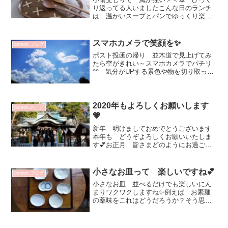
り返ってる人いましたこんな日のランチ
は 温かいスープとパンでゆっくり楽し
みたいくなりますスープカップ スープ
以外にも楽しみたくなります！小さいお
子さん 高齢の方が食事するにもいいと
スマホカメラで笑顔を✨
bonton.ブログ
思います楕円のお皿は サ...
ポスト投函の帰り 並木道で見上げてみ
たら空がきれい～スマホカメラでパチリ
^^ 気分がUPする景色や物を切り取って
時々眺める（笑）大好きなシドニーの空
に負けない１枚じゃない？ 笑将来設計
必要だけど 今現在を置き去りにしない
ようにしたい^^今日...
2020年もよろしくお願いします
bonton.のこと
💗
新年 明けましておめでとうございます
本年も どうぞよろしくお願いいたしま
す💕お正月 皆さまどのようにお過ごし
ですか？関西は お天気も良く 思って
いたより暖かい日です元日は お雑煮と
お正月料理を楽しみ時間差で2020年を迎
小さなお皿って 楽しいですね💕
bonton.ブログ
えた妹達とあいさつ家...
小さなお皿 並べるだけでも楽しいにん
まりワクワクしますね✨例えば お素麺
の薬味をこれはどうだろうか？そう思う
食材も小皿に乗せてみる^^・・・と楽し
い栄養もバランス取れるんじゃないかな
（笑）上）白瓷楕円五寸皿 こんぺいと