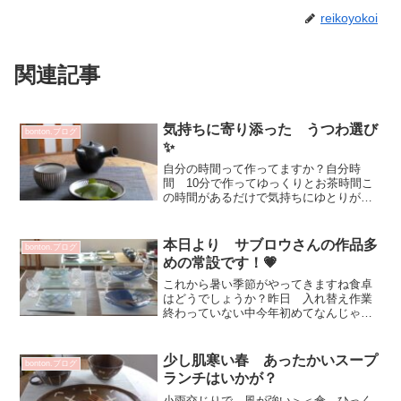
reikoyokoi
関連記事
気持ちに寄り添った うつわ選び
bonton.ブログ
✨
自分の時間って作ってますか？自分時
間 10分で作ってゆっくりとお茶時間こ
の時間があるだけで気持ちにゆとりが出
来ます💕柏餅ひとつだと 地味な画像に
なったのでトップ画像は 葉っぱをめく
ってみました（笑）このシーンは この
本日より サブロウさんの作品多
bonton.ブログ
うつわ合わせとかってあり...
めの常設です！💗
これから暑い季節がやってきますね食卓
はどうでしょうか？昨日 入れ替え作業
終わっていない中今年初めてなんじゃな
いかな？ 母と待ち合わせしてお買い物
✨母のお買い物が終わって 地下のお魚
売り場＆お肉売り場へ！そしてー 夕食
少し肌寒い春 あったかいスープ
bonton.ブログ
メニューはお魚のお鍋にな...
ランチはいかが？
小雨交じりで 風が強い＞＜傘 ひっく