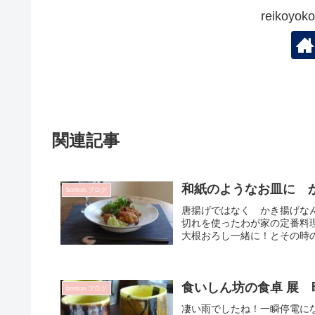
reikoy
関連記事
和紙のようなお皿に か
bonton.ブログ
唐揚げではなく かき揚げな
切れを使ったわが家の定番料
大根おろし一緒に！とその時の気
食いしん坊の食卓 展
bonton.ブログ
凄い雨でしたね！一瞬停電に