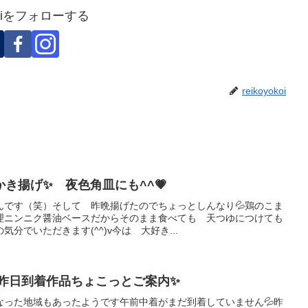
okoiをフォローする
reikoyokoi
き揚げ✨ 夜色角皿にも^^💗
んです（笑）そして 昨晩揚げたのでちょっとしんなり💦鶏のこま
理ニンニク醤油ベースだからそのまま食べても 天つゆにつけても
分でいただきます(^^)v今は 大好き...
 昨日到着作品ちょこっとご案内✨
なった地域もあったようです午前中着がまだ到着していません💦昨