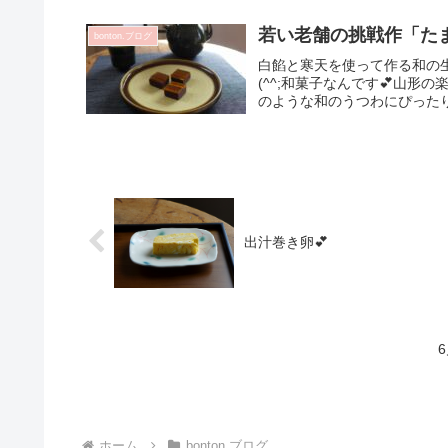
若い老舗の挑戦作「た
bonton.ブログ
白餡と寒天を使って作る和の
(^^;和菓子なんです💕山
のような和のうつわにぴったり
出汁巻き卵💕
ホーム
bonton.ブログ