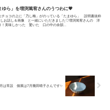
まゆら」を増渕篤宥さんのうつわに💗
生チョコの上に「乃し梅」がのっている「たまゆら」 説明書抜粋
形の楽しお話し＆画像 と一緒にいただきました♡増渕篤宥さんの 洋
！美味しかった 驚いた 口の中の余韻...
6月は常設 個展は7月幾田晴子さんです✨