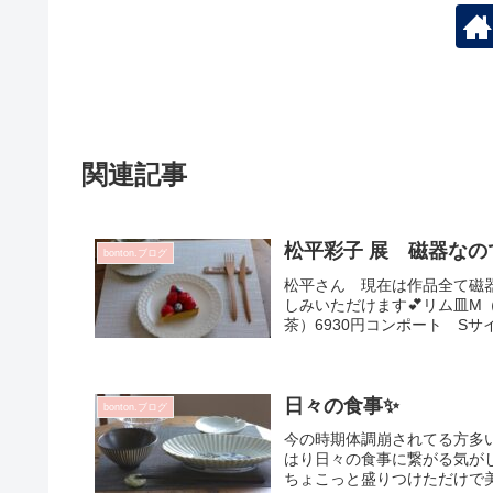
関連記事
松平彩子 展 磁器な
bonton.ブログ
松平さん 現在は作品全て磁
しみいただけます💕リム皿M（
茶）6930円コンポート Sサイ
日々の食事✨
bonton.ブログ
今の時期体調崩されてる方多
はり日々の食事に繋がる気がし
ちょこっと盛りつけただけで美