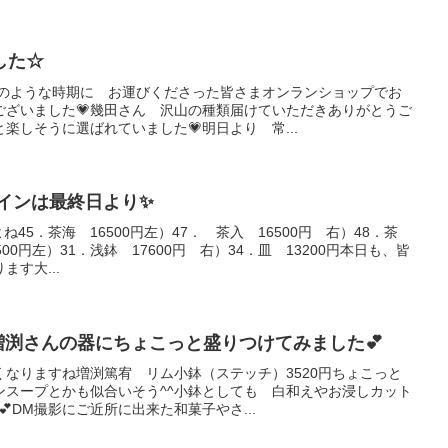
した☆
このような時期に お運びくださった皆さまオンランショップでお
ございました💗幾田さん 沢山の種類届けていただきありがとうご
楽しそうに選ばれていました💗明日より 常...
インは最終日より✨
45．茶海 16500円左）47． 茶入 16500円 右）48．茶
500円左）31．浅鉢 17600円 右）34．皿 13200円本日も、皆
す大...
増渕さんの器にちょこっと盛りつけてみました💕
なりますね増渕篤宥 リム小鉢（ステッチ）3520円ちょこっと
ンスープとかも似合いそう^^小鉢としても 白和えやお浸しカット
DM撮影にご近所に出来た和菓子やさ...