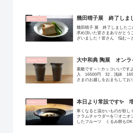
幾田晴子展 終了しま
bonton.ブログ
幾田晴子 展 終了しました
求め頂いた皆さまありがとう
ざいました！皆さん 悩む～と
大中和典 陶展 オンラ
bonton.ブログ
素敵です～✨カッコいいですよね
入 16500円 32．浅鉢 16
さまのお越しをおまちしておりま
本日より常設です✨ 
bonton.ブログ
寒くなると温かいものが欲しく
クラムチャウダーを♡オニオ
したフルーツ くるみ餅もOK