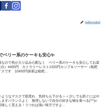
reikoyokoi
のでベリー系のケーキも安心✨
器なので色が入り込み心配なく ベリー系のケーキも安心してお楽
白）4400円 カトラリーレスト1320円カップ＆ソーサー（枇杷
スです 10450円抹茶は枇杷...
いようなマスクで肌荒れ 気持ちも下がる＞＜少しでも防ぐにはや
ますバランスよく 無理しないで自分の好きな物を食べる(^^)v
味しく見える！うつわは強い味方ですよ...