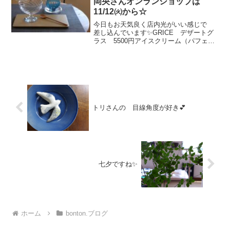
岡央さんオンランショップは
11/12㈫から☆
今日もお天気良く店内光がいい感じで
差し込んでいます✨GRICE デザートグ
ラス 5500円アイスクリーム（パフェ
も）や コンポート冷製スープ 前菜の
うつわにも良いかと！renぐい呑み 4620
円 ジュンサイやもずくなどにも♡冷た
い麺類や ...
トリさんの 目線角度が好き💕
七夕ですね✨
ホーム
bonton.ブログ