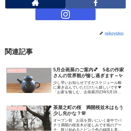
reikoyokoi
関連記事
5月企画展のご案内💕 5名の作家
bonton.ブログ
さんの世界観が愉し過ぎます～✨
少し早いお知らせですがスケジュール帳
に書き込んでいただけたら嬉しいです💗
「お家を愉しむ」企画展2023年5月19日
（金）～24日（水）11：00～19：00 最
終日18：00 会期中無休参加作家：大野
素子・丹下郁・藤平三穂・山田晶・Kris...
茶屋之町の桜 満開桜並木はもう
bonton.ブログ
少し先かな？🌸
オープン前 お花を買いにいく途中でパ
チリ満開の桜並木が楽しみです桜のアー
チ 散り始めるとピンク色の絨毯も美し