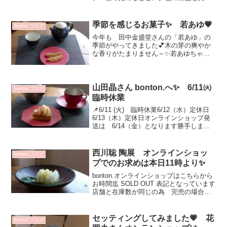
い咲いてる木を撮りましたが隣りの木は
固いつぼみ(^^;1枚目画像は京都で仕事だ
ったおじのお土産 桜餅美味しかった♡
季節を感じるお菓子✨ 若あゆ💗
bonton.ブログ
体調面で 食事終了...
今年も 田中金盛堂さんの「若あゆ」の
季節がやってきました💕木の芽の爽やか
な香りがたまりません～✨若あゆちゃ
ん １つずつ表情とか違うし木の芽のつ
き方 からだのフォルムも違って選ぶの
も楽しいのです💗丁寧に 小袋に入って
います^^手土産に最適！ ...
山田晶さん bonton.へ✨ 6/11㈫
bonton.ブログ
臨時休業
📌6/11 (火) 臨時休業6/12（水）定休日
6/13（木）定休日オンラインショップ発
送は 6/14（金）となります勝手します
が どうぞよろしくお願いいたします病
院で少し時間がかかってしまって本日の
オープン時間 13：30に到着すると
西川聡 陶展 オンラインショッ
bonton.ブログ
「...
プでのお求めは本日11時より✨
bonton.オンラインショップはこちらから
お時間迄 SOLD OUT 表記となっています
店舗と在庫数が同じの為 完売の場合も
ございますご了承くださいませ芍薬の花
びら ひらひら落ちた後も素敵でお客さ
まもいい感じと言って下さるのでそのま
セッティングしてみました💗 花
bonton.ブログ
まにし...