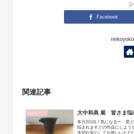
シ
Facebook
reikoy
関連記事
大中和典 展 皆さま悩
bonton.ブログ
本日3日目！気になるー 窯
悩まれますどの作品にしよう
水切れ安心してお使いいただけ