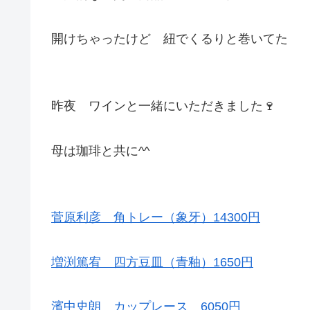
開けちゃったけど 紐でくるりと巻いてた
昨夜 ワインと一緒にいただきました🍷
母は珈琲と共に^^
菅原利彦 角トレー（象牙）14300円
増渕篤宥 四方豆皿（青釉）1650円
濱中史朗 カップレース 6050円