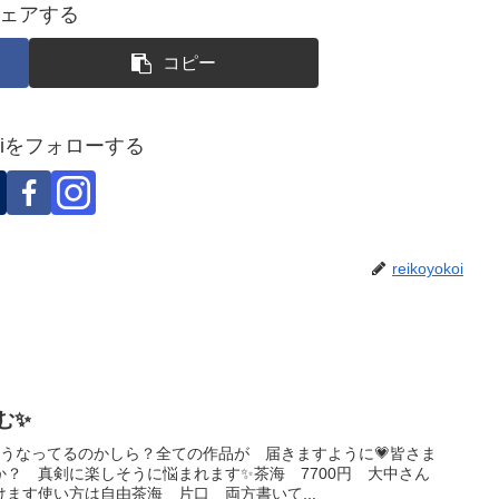
ェアする
コピー
okoiをフォローする
reikoyokoi
む✨
どうなってるのかしら？全ての作品が 届きますように💗皆さま
か？ 真剣に楽しそうに悩まれます✨茶海 7700円 大中さん
ます使い方は自由茶海 片口 両方書いて...