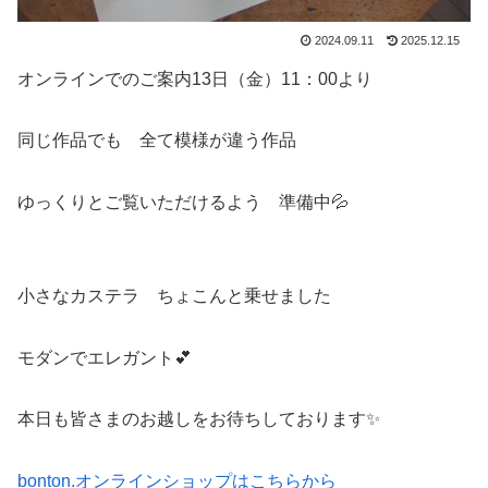
2024.09.11
2025.12.15
オンラインでのご案内13日（金）11：00より
同じ作品でも 全て模様が違う作品
ゆっくりとご覧いただけるよう 準備中💦
小さなカステラ ちょこんと乗せました
モダンでエレガント💕
本日も皆さまのお越しをお待ちしております✨
bonton.オンラインショップはこちらから