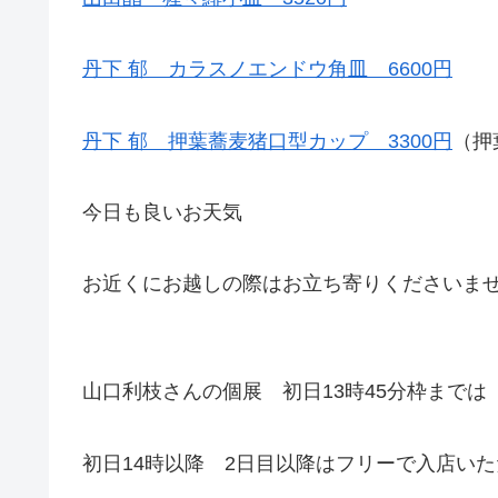
丹下 郁 カラスノエンドウ角皿 6600円
丹下 郁 押葉蕎麦猪口型カップ 3300円
（押
今日も良いお天気
お近くにお越しの際はお立ち寄りくださいませ
山口利枝さんの個展 初日13時45分枠までは
初日14時以降 2日目以降はフリーで入店い