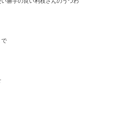
使い勝手の良い利枝さんのうつわ
まで
せ