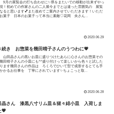
 9月の展覧会の打ち合わせに✨県をまたいでの移動が出来ずやっ
現！初めての作家さんの二人展今までとは違った雰囲気の 展覧
なると思います💕また改めてご案内させていただきます！いただ
お菓子 日本のお菓子って本当に素敵♡花岡 央さん...
2020.06.29
き続き お惣菜を幾田晴子さんのうつわに💗
 山田晶さんの黒いお皿に盛りつけたあらに心さんのお惣菜その
幾田晴子さんの小皿にも^^盛り付けって楽しいから色々と試した
ります幾田さんの作品は ろくろでひいて型で成形するとても手
かかるお仕事を 丁寧にされています✨ちょこっと取...
2020.06.28
田晶さん 漆黒八寸リム皿＆猩々緋小皿 入荷しま
💗