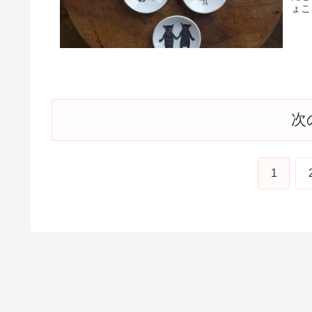
ょこ
次
1