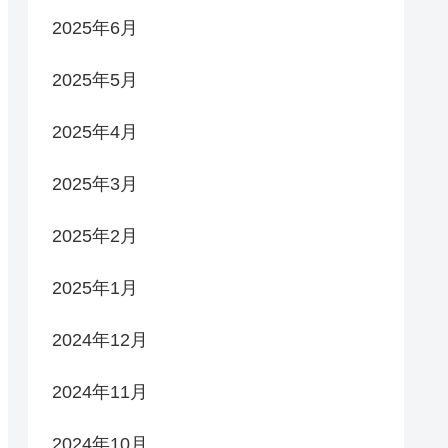
2025年6月
2025年5月
2025年4月
2025年3月
2025年2月
2025年1月
2024年12月
2024年11月
2024年10月