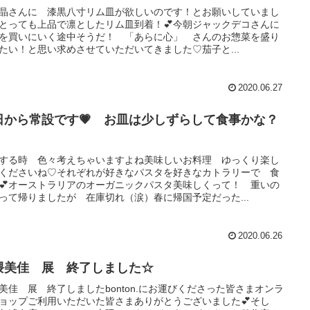
晶さんに 漆黒八寸リム皿が欲しいのです！とお願いしていまし
^とっても上品で凛としたリム皿到着！💕今朝ジャックデコさんに
を買いにいく途中そうだ！ 「あらに心」 さんのお惣菜を盛り
たい！と思い求めさせていただいてきました♡茄子と...
2020.06.27
日から常設です💗 お皿は少しずらして食事かな？
する時 色々考えちゃいますよね美味しいお料理 ゆっくり楽し
くださいね♡それぞれが好きなパスタを好きなカトラリーで 食
💕オーストラリアのオーガニックパスタ美味しくって！ 重いの
って帰りましたが 在庫切れ（涙）春に帰国予定だった...
2020.06.26
隈美佳 展 終了しました☆
美佳 展 終了しましたbonton.にお運びくださった皆さまオンラ
ョップご利用いただいた皆さまありがとうございました💕そし