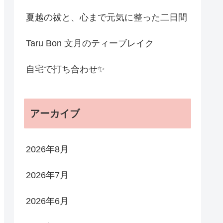
夏越の祓と、心まで元気に整った二日間
Taru Bon 文月のティーブレイク
自宅で打ち合わせ✨
アーカイブ
2026年8月
2026年7月
2026年6月