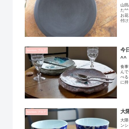
山田
た^
お花
付け
今
bonton.ブログ
^^
食事
んで
べる
に持
大
bonton.ブログ
大隈
ンシ