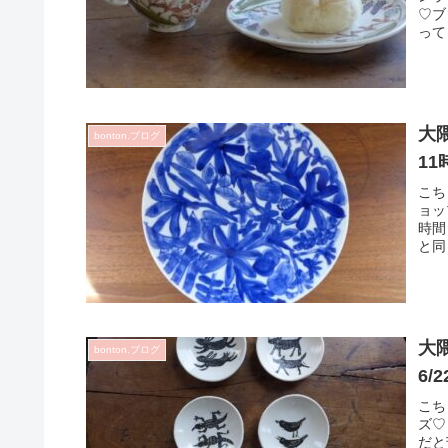
♡ブ
って
大
bonton.ブログ
1
こち
ョッ
時間
と同
大
bonton.ブログ
6
こち
ズ♡
だと