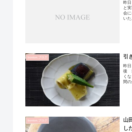
昨日
と実
会に
いた
引
bonton.ブログ
昨日
後 
くな
間の
山
bonton.ブログ
した