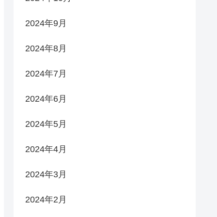
2024年9月
2024年8月
2024年7月
2024年6月
2024年5月
2024年4月
2024年3月
2024年2月