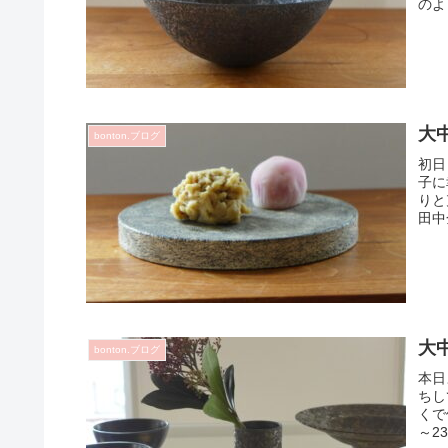
のよ
大
bonton.ブログ
初日
子に
りと
田中
大
bonton.ブログ
本日
ちし
くで
～2