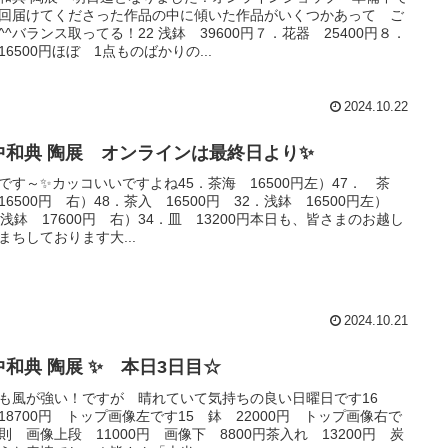
回届けてくださった作品の中に傾いた作品がいくつかあって ご
^^バランス取ってる！22 浅鉢 39600円７．花器 25400円８．
16500円ほぼ 1点ものばかりの...
2024.10.22
中和典 陶展 オンラインは最終日より✨
です～✨カッコいいですよね45．茶海 16500円左）47． 茶
16500円 右）48．茶入 16500円 32．浅鉢 16500円左）
．浅鉢 17600円 右）34．皿 13200円本日も、皆さまのお越し
まちしております大...
2024.10.21
中和典 陶展 ✨ 本日3日目☆
も風が強い！ですが 晴れていて気持ちの良い日曜日です16
18700円 トップ画像左です15 鉢 22000円 トップ画像右で
則 画像上段 11000円 画像下 8800円茶入れ 13200円 炭