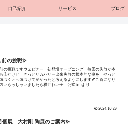
自己紹介
サービス
ブログ
し前の挑戦✨
前の挑戦ですウェビナー 初登壇オープニング 毎回の失敗が本
も💦だけど さっとリカバリー出来失敗の根本的な事を やっと
気づく＞＜気づけて良かったと考えるようにします💕ご覧になり
方いらっしゃいましたら横井れい子 公式lineより...
2024.10.29
1月個展 大村剛 陶展のご案内✨