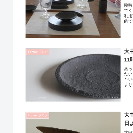
臨時
でく
利用
的で
大
bonton.ブログ
1
あっ
だい
たい
より
大
bonton.ブログ
日
大中