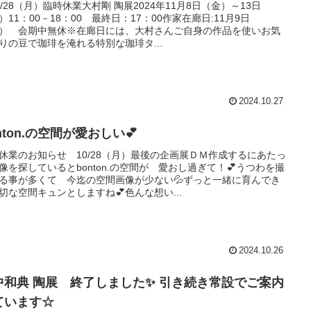
10/28（月）臨時休業大村剛 陶展2024年11月8日（金）～13日
）11：00－18：00 最終日：17：00作家在廊日:11月9日
） 会期中無休※在廊日には、大村さんご自身の作品を使いお気
りの豆で珈琲を淹れる特別な珈琲タ...
2024.10.27
nton.の空間が愛おしい💕
休業のお知らせ 10/28（月）最後の企画展ＤＭ作成するにあたっ
像を探しているとbonton.の空間が 愛おし過ぎて！💕うつわを撮
る事が多くて 今迄の空間画像が少ない💦ずっと一緒に育んでき
切な空間キュンとしますね💕色んな想い...
2024.10.26
中和典 陶展 終了しました✨ 引き続き常設でご案内
ています☆