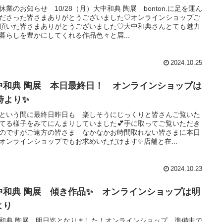
休業のお知らせ 10/28（月）大中和典 陶展 bonton.に足を運ん
ださった皆さまありがとうございました♡オンラインショップご
頂いた皆さまありがとうございました♡大中和典さんとても魅力
暮らしを豊かにしてくれる作品色々と届...
2024.10.25
中和典 陶展 本日最終日！ オンラインショップは
1時より✨
という間に最終日昨日も 楽しそうにじっくりと皆さんご覧いた
てる様子をみてにんまりしていました💕手に取ってご覧いただき
のですがご遠方の皆さま なかなかお時間取れない皆さまに本日
オンラインショップでもお求めいただけます✨店舗と在...
2024.10.23
中和典 陶展 傾き作品✨ オンラインショップは明
より
和典 陶展 明日迄となりました！オンラインショップ 準備中で