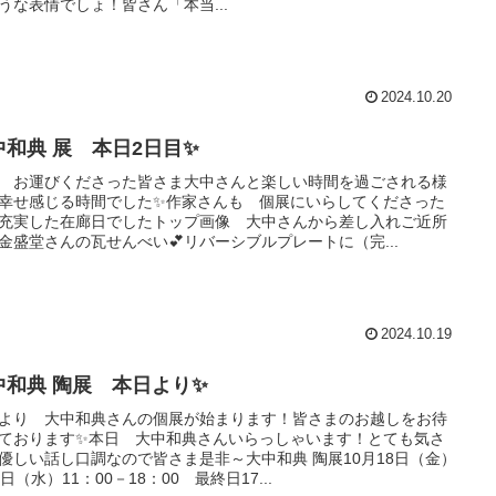
うな表情でしょ！皆さん「本当...
2024.10.20
中和典 展 本日2日目✨
 お運びくださった皆さま大中さんと楽しい時間を過ごされる様
幸せ感じる時間でした✨作家さんも 個展にいらしてくださった
充実した在廊日でしたトップ画像 大中さんから差し入れご近所
金盛堂さんの瓦せんべい💕リバーシブルプレートに（完...
2024.10.19
中和典 陶展 本日より✨
より 大中和典さんの個展が始まります！皆さまのお越しをお待
ております✨本日 大中和典さんいらっしゃいます！とても気さ
優しい話し口調なので皆さま是非～大中和典 陶展10月18日（金）
3日（水）11：00－18：00 最終日17...