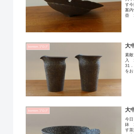
す今
案内
壺 
大
bonton.ブログ
素敵
入 
31
をお
大
bonton.ブログ
今日
鉢 
す茶