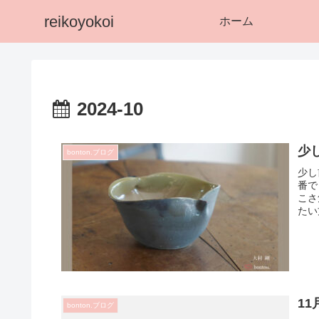
reikoyokoi
ホーム
2024-10
少
bonton.ブログ
少し
番で
こさ
たい
1
bonton.ブログ