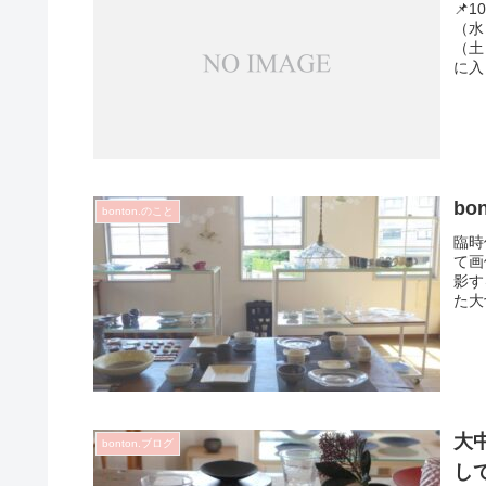
📌
（水
（土
に入
bo
bonton.のこと
臨時
て画
影す
た大
大
bonton.ブログ
し