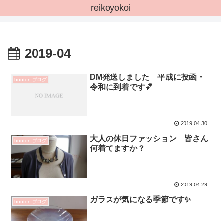
reikoyokoi
2019-04
DM発送しました 平成に投函・
bonton.ブログ
令和に到着です💕
2019.04.30
大人の休日ファッション 皆さん
bonton.ブログ
何着てますか？
2019.04.29
ガラスが気になる季節です✨
bonton.ブログ