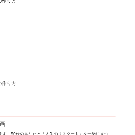
の作り方
の作り方
企画
ます。ㅤ50代のあなたと「人生のリスタート」を一緒に見つ