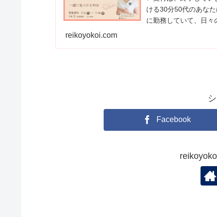
ける30分50代のあな
に勤務していて、日々
後がとても不安...
reikoyokoi.com
シ
Facebook
reikoy