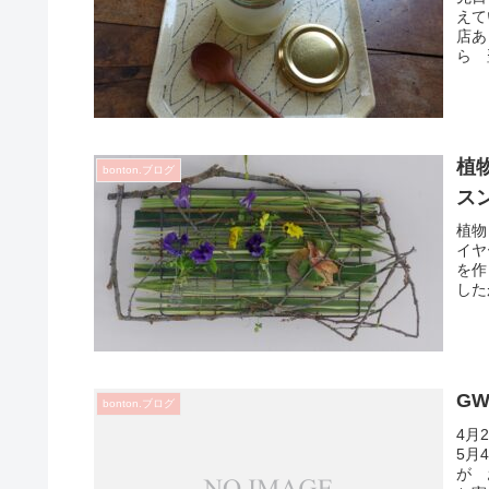
えて
店あ
ら 
植
bonton.ブログ
スン
植物
イヤ
を作
した
G
bonton.ブログ
4月
5月
が 