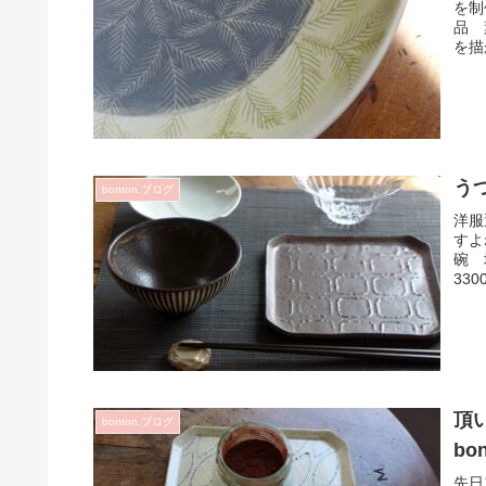
を制
品 
を描
う
bonton.ブログ
洋服
すよ
碗 
33
頂
bonton.ブログ
bo
先日