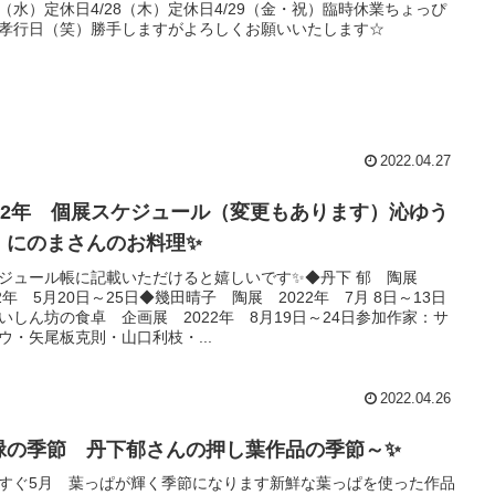
27（水）定休日4/28（木）定休日4/29（金・祝）臨時休業ちょっぴ
孝行日（笑）勝手しますがよろしくお願いいたします☆
2022.04.27
022年 個展スケジュール（変更もあります）沁ゆう
 にのまさんのお料理✨
ジュール帳に記載いただけると嬉しいです✨◆丹下 郁 陶展
22年 5月20日～25日◆幾田晴子 陶展 2022年 7月 8日～13日
いしん坊の食卓 企画展 2022年 8月19日～24日参加作家：サ
ウ・矢尾板克則・山口利枝・...
2022.04.26
緑の季節 丹下郁さんの押し葉作品の季節～✨
すぐ5月 葉っぱが輝く季節になります新鮮な葉っぱを使った作品