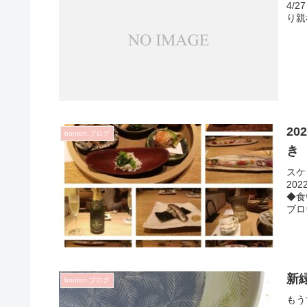
4/
り親
2
bonton.ブログ
き
スケ
20
◆食
ブロ
新
bonton.ブログ
もう