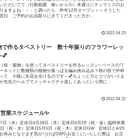
いただいてて（行動範囲 狭いから💦）本通りにティラミスのお
りますよね・・・と調べたら 昨年12月オープン＞＜そうした
翌日 ご予約のお品取りにきてくださった方か...
2022.04.23
物で作るタペストリー 数十年振りのフラワーレッ
💕
（枝・葉物）を使ってタペストリーを作るレッスン✨ベースのワ
ーネットに数種類の植物や葉っぱを編み挟み込み？桜の枝で外枠
って 小瓶に生花を生けるのです～💕ちょっと力とコツがいりま
が先生のヘルプでメッチャクチャ楽しくあっという間に...
2022.04.22
W営業スケジュール✨
27日（水）定休日4月28日（木）定休日4月29（祝・金）臨時休業
4日（祝・水）定休日5月5日（祝・木）定休日GW 定休日と4/29
お休みとなります気がつけばGW💦お近くにいらした際は お立