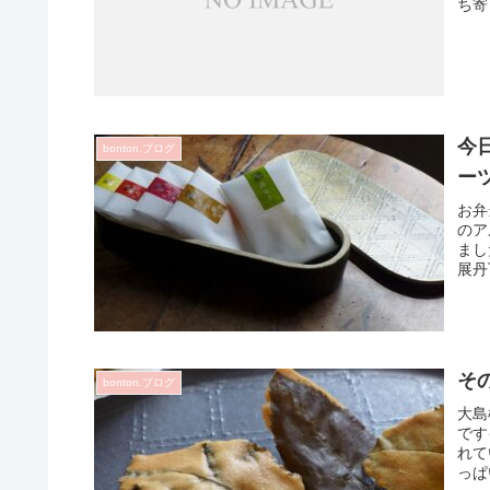
ち寄
今
bonton.ブログ
ーツ
お弁
のア
まし
展丹
そ
bonton.ブログ
大島
です
れて
っぱ