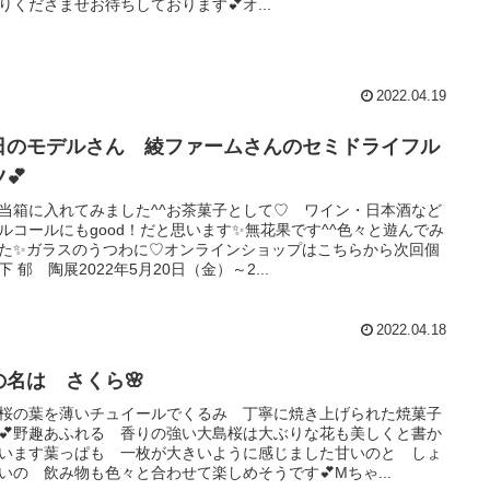
りくださませお待ちしております💕オ...
2022.04.19
日のモデルさん 綾ファームさんのセミドライフル
💕
当箱に入れてみました^^お茶菓子として♡ ワイン・日本酒など
ルコールにもgood！だと思います✨無花果です^^色々と遊んでみ
た✨ガラスのうつわに♡オンラインショップはこちらから次回個
下 郁 陶展2022年5月20日（金）～2...
2022.04.18
の名は さくら🌸
桜の葉を薄いチュイールでくるみ 丁寧に焼き上げられた焼菓子
💕野趣あふれる 香りの強い大島桜は大ぶりな花も美しくと書か
います葉っぱも 一枚が大きいように感じました甘いのと しょ
いの 飲み物も色々と合わせて楽しめそうです💕Mちゃ...