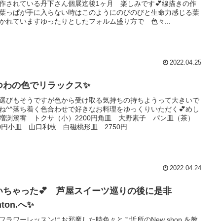
作されている丹下さん個展迄後1ヶ月 楽しみです💕線描きの作
葉っぱが手に入らない時はこのようにのびのびと生命力感じる葉
かれていますゆったりとしたフォルム盛り方で 色々...
2022.04.25
つわの色でリラックス✨
選びもそうですが色から受け取る気持ちの持ちようって大きいで
ね^^落ち着く色合わせで好きなお料理をゆっくりいただく💕めし
増渕篤宥 トクサ（小）2200円角皿 大野素子 パン皿（茶）
00円小皿 山口利枝 白磁桃形皿 2750円...
2022.04.24
いちゃった💕 芦屋スイーツ巡りの後に是非
nton.へ✨
フラワーレッスンにお邪魔した時色々とご近所のNew shop を教