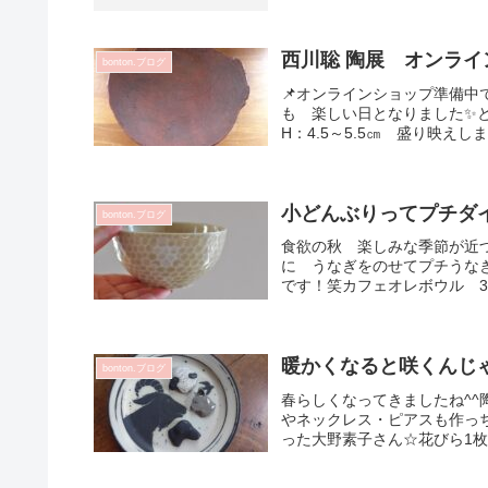
西川聡 陶展 オンライ
bonton.ブログ
📌オンラインショップ準備
も 楽しい日となりました✨とっ
H：4.5～5.5㎝ 盛り映えし
小どんぶりってプチダ
bonton.ブログ
食欲の秋 楽しみな季節が近
に うなぎをのせてプチうな
です！笑カフェオレボウル 35
暖かくなると咲くんじ
bonton.ブログ
春らしくなってきましたね^
やネックレス・ピアスも作っ
った大野素子さん☆花びら1枚