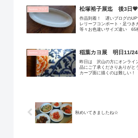
松塚裕子展迄 後3日
bonton.ブログ
作品到着！ 遅いブログのUP
レリーフコンポート・足つき
等々お色違いサイズ違い 65種類
稲葉カヨ展 明日11/2
bonton.ブログ
昨日は 沢山の方にオンライ
品にご了承くださりありがと
カーブ面に描くのは難しい！ 
秋めいてきましたね☆