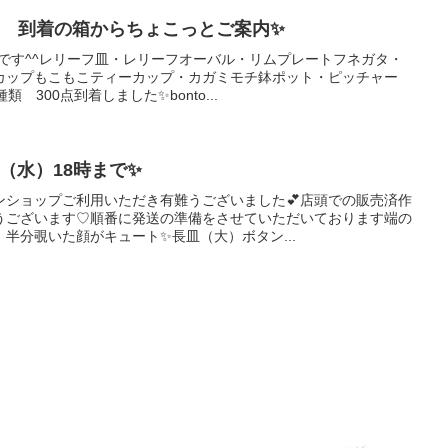
 到着の箱からちょこっとご案内✨
です^^レリーフ皿・レリーフオーバル・リムプレートフネガタ・
カップもこもこティーカップ・カガミモチ鉢ポット・ピッチャー
 300点到着しました✨bonto...
4（水）18時まで✨
ンショップご利用いただき有難うございました💕店頭での販売済作
うございます♡順番に発送の準備をさせていただいております端の
半分覗いた顔がキュート✨長皿（大）ボタン...