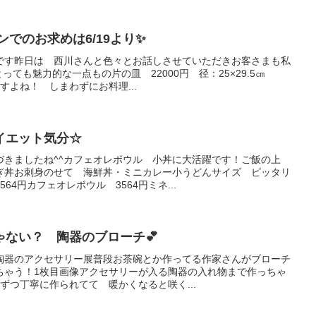
ンでのお求めは6/19より✨
中です昨日は 西川さんと色々とお話しさせていただきお客さまも私
ても魅力的な一点もの片の皿 22000円 径：25×29.5㎝
ますよね！ しまわずにお料理...
イエット気分☆
づきましたね^^カフェオレボウル 小丼に大活躍です！ご飯の上
ぎ丼お刺身のせて 海鮮丼・ミニカレー小うどんサイズ ピッタリ
64円カフェオレボウル 3564円ミネ...
ゃない？ 陶器のブローチ💕
^陶器のアクセサリー展普段お茶碗とか作ってる作家さんがブローチ
ちゃう！1枚目画像アクセサリーが入る陶器の入れ物まで作っちゃ
ずつ丁寧に作られてて 暖かくなると咲く...