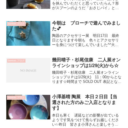
を挟んでいただくと思っていたらん？形
がスプーンのようだ「おさじパイ」と書
いてある！すくって食べるイメージらし
い✨こちらお皿として使っていますが
小鉢の蓋です^^野上さんのうつわ 見て
今朝は ブローチで遊んでみまし
bonton.ブログ
いると色々と使いたいシ...
た💕
陶器のアクセサリー展 明日17日 最終
日となります今朝も 色々とアクセサリ
ーを身につけて楽しんでいました^^大野
素子さんの ピンブローチ（小）と花の
ブローチ（大）を並べてみました～可愛
い💕コートの襟に✨松平彩子さんの ひ
幾田晴子・杉尾信康 二人展オン
bonton.ブログ
らひらブローチコット...
ラインショップは1/29(火)から☆
幾田晴子・杉尾信康 二人展オンライン
ショップＵＰは1/29(火) 11：00からとな
ります☆時間まで SOLD OUT 表記となっ
ています
小澤基晴 陶展 本日２日目【当
bonton.ブログ
選された方のみご入店となりま
す】
本日も寒く 遅延などの影響が出ている
ようです気をつけて焦らずお越しくださ
い✨昨日 皆さま小澤さんと楽しそうに