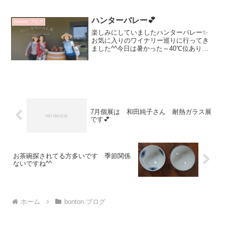
話されていました💕記念撮影も♡1/29-30
は フリーでお入りいただます状況によ
り お待ちいただく事もございますスタ
ハンターバレー💕
bonton.ブログ
ッフ出勤時 ご...
楽しみにしていましたハンターバレー✨
お気に入りのワイナリー巡りに行ってき
ました^^今日は暑かった～40℃位ありま
した～💦夕方は大雨で一気に20℃位下が
りびっくり！毎回妹のお友達に 一緒に
行ってもらいます～♡お写真UPの確認忘
れた＞＜ 素敵な...
7月個展は 和田純子さん 耐熱ガラス展
です💕
お茶碗探されてる方多いです 季節関係
ないですね^^
ホーム
bonton.ブログ