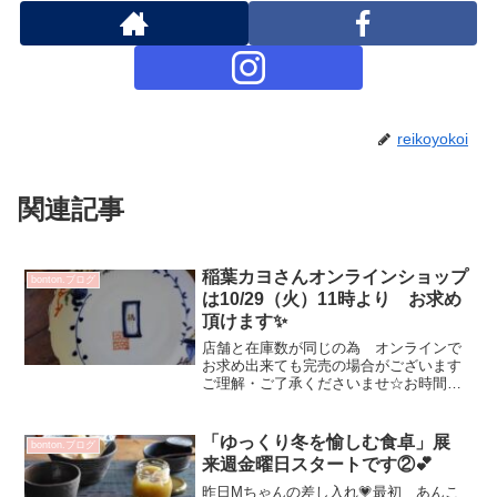
reikoyokoi
関連記事
稲葉カヨさんオンラインショップ
bonton.ブログ
は10/29（火）11時より お求め
頂けます✨
店舗と在庫数が同じの為 オンラインで
お求め出来ても完売の場合がございます
ご理解・ご了承くださいませ☆お時間ま
でSOLD OUT 表記となっております沢山
旅立ちましたが一点ものが多く ボリュ
ウームもあり更新中～ですので お時間
「ゆっくり冬を愉しむ食卓」展
bonton.ブログ
あけて 再訪して...
来週金曜日スタートです②💕
昨日Mちゃんの差し入れ💗最初 あんこ