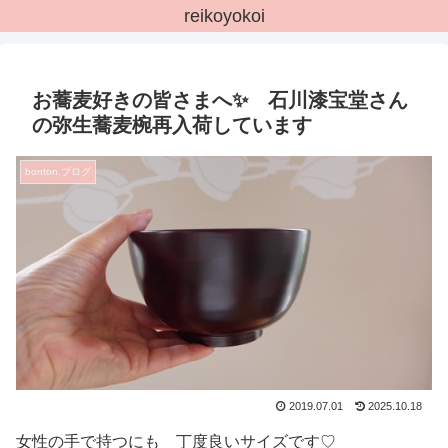
reikoyokoi
お蕎麦好きの皆さまへ✨ 石川漆宝堂さん
の弥生蕎麦椀再入荷しています
bonton.ブログ
2019.07.01
2025.10.18
女性の手で持つにも 丁度良いサイズです♡