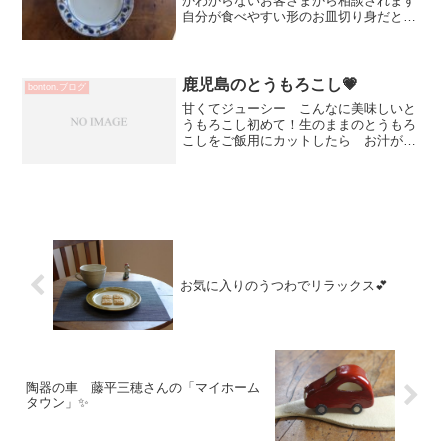
かわからないお客さまから相談されます
自分が食べやすい形のお皿切り身だと特
に問題ないと思うのですが干物 お魚に
よってもサイズが随分違ってきますねあ
じとカマスだと随分違いますものね焼き
魚用のお皿って必要かしら...
鹿児島のとうもろこし💗
bonton.ブログ
甘くてジューシー こんなに美味しいと
うもろこし初めて！生のままのとうもろ
こしをご飯用にカットしたら お汁が溢
れ出てきました✨利枝さん♡ありがとう
ございます！鹿児島には美味しいものが
沢山ありますね皆さんにも 楽しんでい
ただきました^^次回個展...
お気に入りのうつわでリラックス💕
陶器の車 藤平三穂さんの「マイホーム
タウン」✨