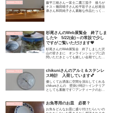
藤平三穂さん一富士二鷹三茄子 後ろが
bonton.ブログ
ナス～幾田晴子さん松平彩子さん杉尾信
康さん和田純子さん素敵な作品たっくさ
ん！届いています明日 ディスプレイし
て画像UPさせていただきます^^あしつき
の器 展2018年12月7日(金)～12日(水)
会期中...
杉尾さんのWeb展覧会 終了しま
bonton.ブログ
した✨ 5/22(金)～の常設で少し
ですがご覧いただけます💗
杉尾さんのWeb展覧会 終了しました沢
山の皆さまに オンラインショップに訪
問いただきとっても嬉しい会期でした皆
さまありがとうございます💗今回 新作
も色々と届き 見応えたっぷりの作品展
実際手に取ってご覧いただけなかったの
chikuniさんのアルミ＆ステンレ
bonton.ブログ
が残念ですがWebでお...
ス時計 入荷しています💕
優しくてお洒落に空間を演出してくれる
chikuniさんの 壁掛け時計✨インテリア
としても素敵です♡アンティークのお皿
を叩いて作られていますフチのカーブが
優しく 気持ちをリラックスさせてくれ
てアルミやステンレスが キリリとカッ
お魚専用のお皿 必要？
bonton.ブログ
コ良い表情に！色...
お魚をどんなお皿に盛り付けたらいいの