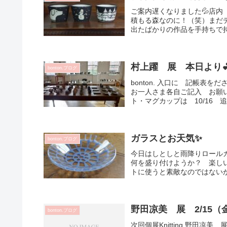
ご案内遅くなりました💦店
積もる森なのに！（笑）まだ
出たばかりの作品を手持ちで持
村上躍 展 本日より
bonton.ブログ
bonton. 入口に 記帳表
お一人さま各自ご記入 お願
ト・マグカップは 10/16 
ガラスとお天気✨
bonton.ブログ
今日はしとしと雨降りロール
何を盛り付けようか？ 楽し
トに使うと素敵なのではないか
野田凉美 展 2/15
bonton.ブログ
次回個展Knitting 野田凉美 展