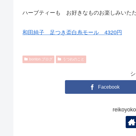
ハーブティーも お好きなものお楽しみいた
和田純子 足つき盃白糸モール 4320円
bonton.ブログ
うつわのこと
シ
Facebook
reikoy