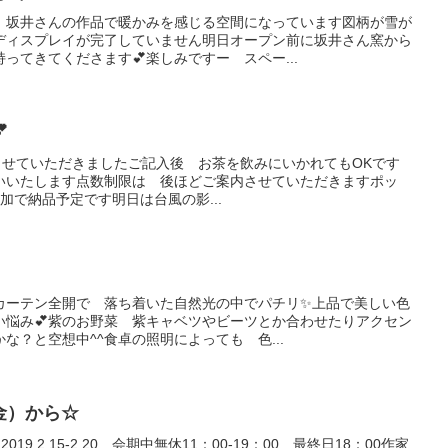
内 坂井さんの作品で暖かみを感じる空間になっています図柄が雪が
ディスプレイが完了していません明日オープン前に坂井さん窯から
ってきてくださます💕楽しみですー スペー...

をださせていただきましたご記入後 お茶を飲みにいかれてもOKです
いいたします点数制限は 後ほどご案内させていただきますポッ
追加で納品予定です明日は台風の影...
カーテン全開で 落ち着いた自然光の中でパチリ✨上品で美しい色
い悩み💕紫のお野菜 紫キャベツやビーツとか合わせたりアクセン
な？と空想中^^食卓の照明によっても 色...
（金）から☆
2019.2.15-2.20 会期中無休11：00-19：00 最終日18：00作家