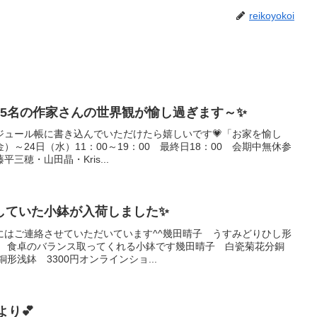
reikoyokoi
 5名の作家さんの世界観が愉し過ぎます～✨
ジュール帳に書き込んでいただけたら嬉しいです💗「お家を愉し
金）～24日（水）11：00～19：00 最終日18：00 会期中無休参
三穂・山田晶・Kris...
していた小鉢が入荷しました✨
にはご連絡させていただいています^^幾田晴子 うすみどりひし形
く 食卓のバランス取ってくれる小鉢です幾田晴子 白瓷菊花分銅
形浅鉢 3300円オンラインショ...
より💕