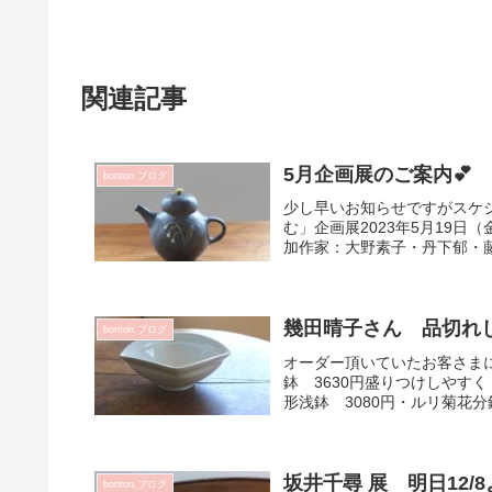
関連記事
5月企画展のご案内💕
bonton.ブログ
少し早いお知らせですがスケ
む」企画展2023年5月19日（
加作家：大野素子・丹下郁・藤平
幾田晴子さん 品切れ
bonton.ブログ
オーダー頂いていたお客さま
鉢 3630円盛りつけしやす
形浅鉢 3080円・ルリ菊花分銅
坂井千尋 展 明日12/8
bonton.ブログ