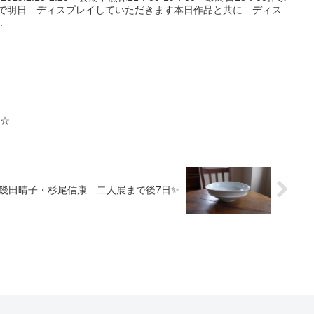
夕方まで明日 ディスプレイしていただきます本日作品と共に ディス
.
せ☆
幾田晴子・杉尾信康 二人展まで後7日✨