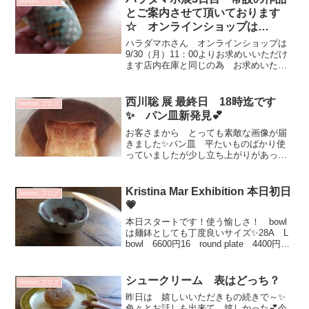
bonton.ブログ
とご案内させて頂いております
☆ オンラインショップは
9/30（月）11：00より
ハラダマホさん オンラインショップは
9/30（月）11：00よりお求めいいただけ
ます店内在庫と同じの為 お求めいただ
けてもSOLD OUTの場合がございます
ご了承くださいませ ハラダマホ展 3
日目です・・・が作品数が少なくマホさ
西川聡 展 最終日 18時迄です
bonton.ブログ
んと相談し...
✨ パン皿新発見💕
お客さまから とっても素敵な画像が届
きました✨パン皿 平たいものばかり使
っていましたが少し立ち上がりがあって
も使いやすく素敵ですね・・・と メッ
セージが♡本当に素敵💕平じゃないから
トーストの湯気？ 熱がお皿に直接伝わ
Kristina Mar Exhibition 本日初日
bonton.ブログ
らないので焼き立ての食感...
💗
本日スタートです！使う愉しさ！ bowl
は麺鉢としても丁度良いサイズ✨28A L
bowl 6600円16 round plate 4400円ケ
ーキ皿にも 取り皿にも ちょこっとお
料理乗せても素敵！高台があり エレガ
ント💕14 22 sq...
シュークリーム 表はどっち？
bonton.ブログ
昨日は 嬉しいいただきもの続きで～✨
色々とお話しも出来て 嬉しかった💕今