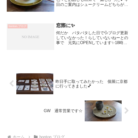
日のご案内はシュークリームどちらが
表？ 両サイド撮影してみた（笑）美味
しかったです～💕ありがとう～増渕篤宥
さんのお皿にピッタリ！幾田晴子さんの
DMにはる切手夏らしくって...
窓際に✨
bonton.ブログ
何だか バタバタした日で💦ブログ更新
していなかった！らしていないねーとの
事で 元気にOPENしています✨18時ま
で 営業しております！お近くにいらし
た際は お立ち寄りくださいませお待ち
しております^^野上薫さんのピッチャー
中に小さな小瓶入れ...
昨日手に取ってみたかった 個展に京都
に行ってきました💕
GW 通常営業です☆
ホーム
bonton.ブログ