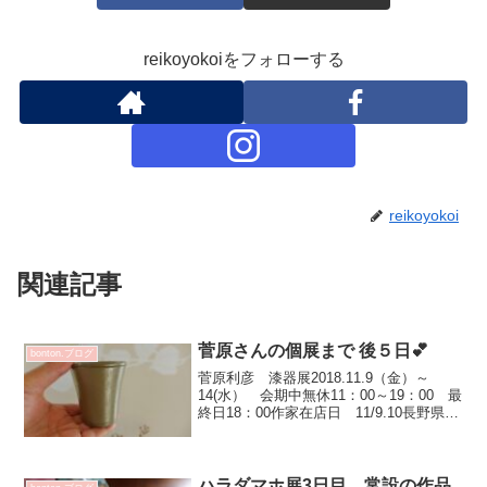
reikoyokoiをフォローする
reikoyokoi
関連記事
菅原さんの個展まで 後５日💕
bonton.ブログ
菅原利彦 漆器展2018.11.9（金）～
14(水） 会期中無休11：00～19：00 最
終日18：00作家在店日 11/9.10長野県か
ら菅原さんいらっしゃいますので12：30
頃到着予定です^^お時間大丈夫な方は
お待ち頂けると嬉しいです...
ハラダマホ展3日目 常設の作品