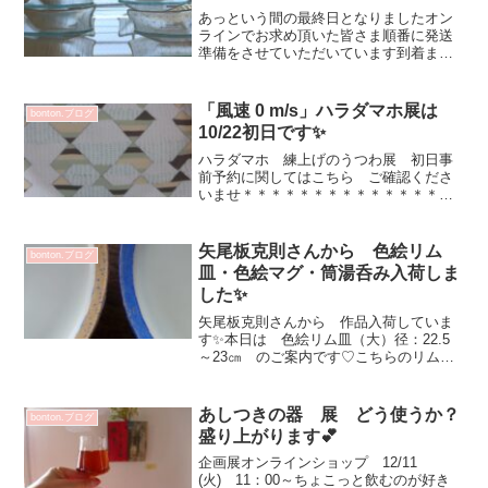
あっという間の最終日となりましたオン
ラインでお求め頂いた皆さま順番に発送
準備をさせていただいています到着ま
で あと少しお待ちくださいませ☆光の
入り具合によって 表情変わりますね^^
これからの季節 テーブル移動して太陽
「風速 0 m/s」ハラダマホ展は
bonton.ブログ
の光感じながらの食事は ...
10/22初日です✨
ハラダマホ 練上げのうつわ展 初日事
前予約に関してはこちら ご確認くださ
いませ＊＊＊＊＊＊＊＊＊＊＊＊＊＊＊
＊＊＊＊＊＊＊＊＊＊＊＊＊＊＊＊＊＊
＊＊会期4日間となっています お気を付
けください☆DMにも使わせていただいた
矢尾板克則さんから 色絵リム
bonton.ブログ
大皿 「風速 0 m...
皿・色絵マグ・筒湯呑み入荷しま
した✨
矢尾板克則さんから 作品入荷していま
す✨本日は 色絵リム皿（大）径：22.5
～23㎝ のご案内です♡こちらのリム
皿 今回のオーダーより少しの間ストッ
プとなります貴重です^^4色届いていま
す！ そして裏側は楽しくなるお色なの
あしつきの器 展 どう使うか？
bonton.ブログ
です✨メチャメチャ...
盛り上がります💕
企画展オンラインショップ 12/11
(火) 11：00～ちょこっと飲むのが好き