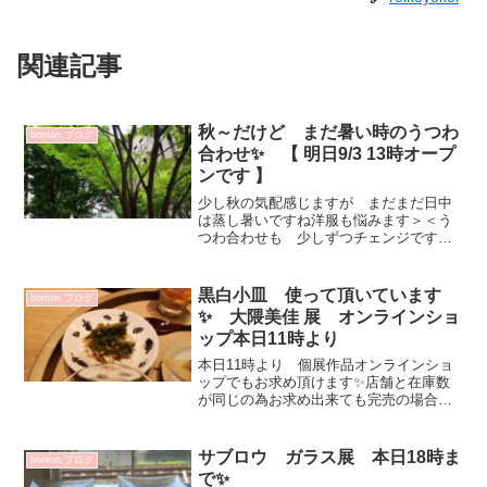
関連記事
秋～だけど まだ暑い時のうつわ
bonton.ブログ
合わせ✨ 【 明日9/3 13時オープ
ンです 】
少し秋の気配感じますが まだまだ日中
は蒸し暑いですね洋服も悩みます＞＜う
つわ合わせも 少しずつチェンジですね
💕昨日は 旧居留地界隈を散策＆ショッ
ピングじっくり見て購入する妹とのお買
い物は体力いります～あと3週間弱の日本
黒白小皿 使って頂いています
bonton.ブログ
滞在 一緒に楽しみたい...
✨ 大隈美佳 展 オンラインショ
ップ本日11時より
本日11時より 個展作品オンラインショ
ップでもお求め頂けます✨店舗と在庫数
が同じの為お求め出来ても完売の場合が
ございますご理解の程お願いいたします
bonton.オンラインショップはこちらから
画像は 大隈さんと一緒に夕食にお邪魔
サブロウ ガラス展 本日18時ま
bonton.ブログ
した沁ゆうき ...
で✨