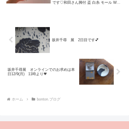
です♡和田さん脚付 盃 白糸 モール W
4320円たっぷりというより おかわりす
る方が好きなんです^^ちょこっと飲めて
いい感じ 冷酒も熱燗にも使えますねア
イス...
坂井千尋 展 2日目です💕
坂井千尋展 オンラインでのお求めは本
日12/9(月) 11時より💗
ホーム
bonton.ブログ