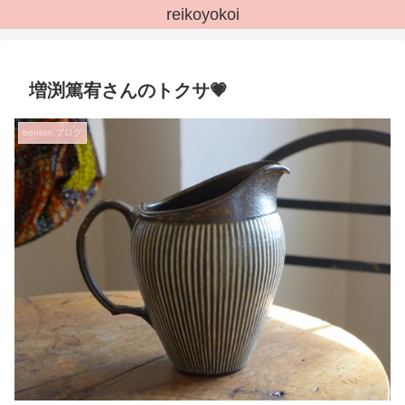
reikoyokoi
増渕篤宥さんのトクサ💗
bonton.ブログ