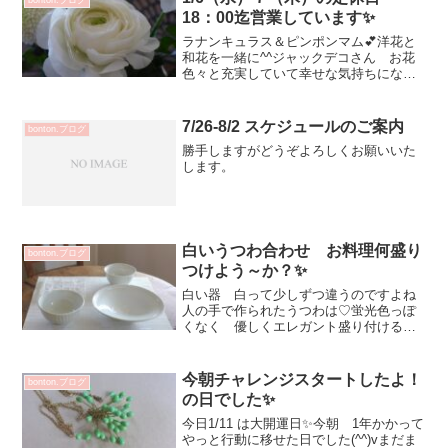
18：00迄営業しています✨
ラナンキュラス＆ピンポンマム💕洋花と
和花を一緒に^^ジャックデコさん お花
色々と充実していて幸せな気持ちになり
ました！ずっと使っている 松塚裕子さ
んのピッチャー来月開催予定の個展には
同じ表情ではありませんがピッチャーも
7/26-8/2 スケジュールのご案内
bonton.ブログ
届きますDM作品が昨日...
勝手しますがどうぞよろしくお願いいた
します。
白いうつわ合わせ お料理何盛り
bonton.ブログ
つけよう～か？✨
白い器 白って少しずつ違うのですよね
人の手で作られたうつわは♡蛍光色っぽ
くなく 優しくエレガント盛り付けるお
料理で どんな食卓にも変化します✨幾
田晴子 白瓷しのぎめし碗（小） 3080
円幾田晴子 白瓷たわみ六寸鉢 4400円
今朝チャレンジスタートしたよ！
bonton.ブログ
サブロウ 角皿 ...
の日でした✨
今日1/11 は大開運日✨今朝 1年かかって
やっと行動に移せた日でした(^^)vまだま