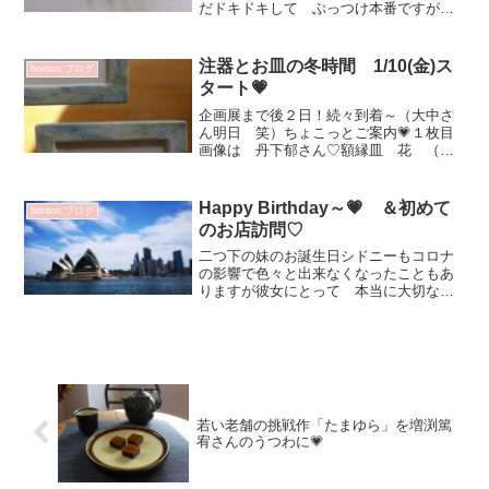
だドキドキして ぶっつけ本番ですが続
けていきます(^^)v💕線香花火みたいでし
ょ^^昨年12月 ちょこっと覗くセレクト
ショップで♡いつも決断は早いですで
注器とお皿の冬時間 1/10(金)ス
bonton.ブログ
も...
タート💗
企画展まで後２日！続々到着～（大中さ
ん明日 笑）ちょこっとご案内💗１枚目
画像は 丹下郁さん♡額縁皿 花 （桃
緑・白赤）縁の模様が可愛い！丹下さん
は新鮮な植物を貼り付けて窯に入れ残っ
た葉脈に色を施す作品も多く１月に作品
Happy Birthday～💗 ＆初めて
bonton.ブログ
展は初めてかもしれません...
のお店訪問♡
二つ下の妹のお誕生日シドニーもコロナ
の影響で色々と出来なくなったこともあ
りますが彼女にとって 本当に大切な人
との環境が自然と整い作り上げられてい
る事に感謝の気持ちでいっぱいです💕ま
たワイナリー巡りしたい！お誕生日おめ
でとう 素敵な１日を✨先...
若い老舗の挑戦作「たまゆら」を増渕篤
宥さんのうつわに💗