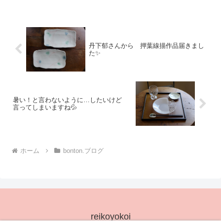
るそうですよ松平さん画像UPされていま
した✨オンラインショ...
丹下郁さんから 押葉線描作品届きまし
た✨
暑い！と言わないように…したいけど
言ってしまいますね💦
ホーム
bonton.ブログ
reikoyokoi