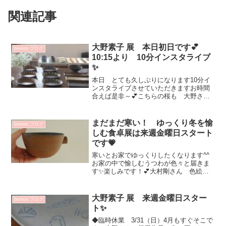
関連記事
大野素子 展 本日初日です💕
bonton.ブログ
10:15より 10分インスタライブ
✨
本日 とても久しぶりになります10分イ
ンスタライブさせていただきますお時間
合えば是非～💕こちらの桜も 大野さん
が持って来て下さいましたよ🌸大野さん
いらっしゃいますとっても話しやすく
て キュートな女性お話ししにいらして
まだまだ寒い！ ゆっくり冬を愉
bonton.ブログ
くださいね～皆さまのお越...
しむ食卓展は来週金曜日スタート
です💗
寒いとお家でゆっくりしたくなります^^
お家の中で愉しむうつわが色々と届きま
す✨楽しみです！💕大村剛さん 色絵片
口 １合だとこんな感じなんだかたくさ
ん入っているいるように見えて嬉しい
（笑）水切れ抜群！ 気持ちよいです
大野素子 展 来週金曜日スター
bonton.ブログ
(^^)v土田和茂さん や...
ト✨
◆臨時休業 3/31（日）4月もすぐそこで