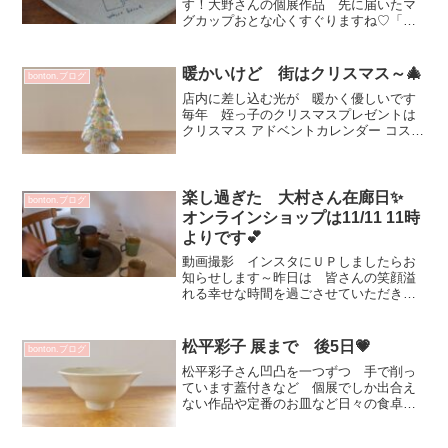
す！大野さんの個展作品 先に届いたマ
グカップおとな心くすぐりますね♡「全
ての模様が違います」とメッセージいた
だきました^^楽しみです～約180㏄入りま
す 丁度良いサイズ一緒に使いたい！っ
暖かいけど 街はクリスマス～🎄
bonton.ブログ
て思うパン皿...
店内に差し込む光が 暖かく優しいです
毎年 姪っ子のクリスマスプレゼントは
クリスマス アドベントカレンダー コスメ
こだわりの彼女は 今年はフランスのブ
ランドでした💕甥っ子は ゲーム関係と
本 だろうなぁ^^来年の帰国 再会が楽
しみ✨自分にプレゼ...
楽し過ぎた 大村さん在廊日✨
bonton.ブログ
オンラインショップは11/11 11時
よりです💕
動画撮影 インスタにＵＰしましたらお
知らせします～昨日は 皆さんの笑顔溢
れる幸せな時間を過ごさせていただきま
した！美味しい 楽しい お好きなカッ
プを選んでいただき大村さんが珈琲を淹
れて 注いでくれるエトネさんの焼菓子
松平彩子 展まで 後5日💗
bonton.ブログ
と一緒に♡使い心地確認で...
松平彩子さん凹凸を一つずつ 手で削っ
ています蓋付きなど 個展でしか出合え
ない作品や定番のお皿など日々の食卓や
暮らしを豊かに楽しむ作品が届きますこ
ちらは どんぶりです^^おうどん一玉入