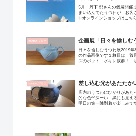
5月 丹下 郁さんの個展開
まい込んでたうつわが お客
✨オンラインショップはこちら
企画展「日々を愉しむ
bonton.ブログ
日々を愉しむうつわ展2019
の作品画像です１枚目は 菅
ズのポット 水キレ抜群！ ゆ
差し込む光があたたか
bonton.ブログ
店内のうつわにひかりがあた
的な色^^深ーい 黒にも見
明日の第一陣到着が楽しみです