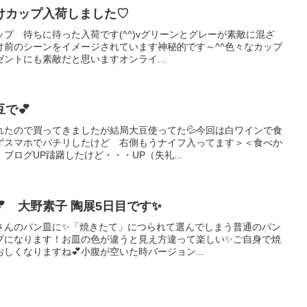
けカップ入荷しました♡
プ 待ちに待った入荷です(^^)vグリーンとグレーが素敵に混ざ
け前のシーンをイメージされています神秘的です～^^色々なカップ
ゼントにも素敵だと思いますオンライ...
で💕
れたので買ってきましたが結局大豆使ってた💦今回は白ワインで食
えずスマホでパチリしたけど 右側もうナイフ入ってます＞＜食べか
ブログUP躊躇したけど・・・UP（失礼...
 大野素子 陶展5日目です✨
さんのパン皿に✨「焼きたて」につられて選んでしまう普通のパン
プになります！お皿の色が違うと見え方違って楽しい✨ご自身で焼
しくなりますね💕小腹が空いた時バージョン...