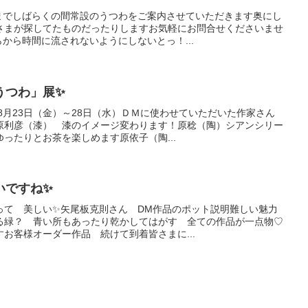
催までしばらくの間常設のうつわをご案内させていただきます奥にし
さまが探してたものだったりしますお気軽にお問合せくださいませ
から時間に流されないようにしないとっ！...
うつわ」展✨
年8月23日（金）～28日（水）ＤＭに使わせていただいた作家さん
原利彦（漆） 漆のイメージ変わります！原稔（陶）シアンシリー
ったりとお茶を楽しめます原依子（陶...
いですね✨
って 美しい✨矢尾板克則さん DM作品のポット説明難しい魅力
える緑？ 青い所もあったり乾かしてはがす 全ての作品が一点物♡
お客様オーダー作品 続けて到着皆さまに...