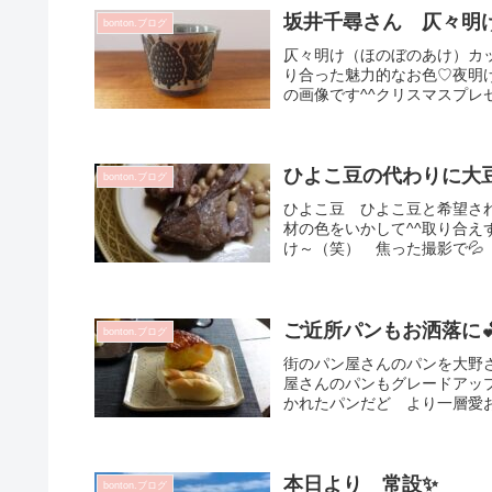
坂井千尋さん 仄々明
bonton.ブログ
仄々明け（ほのぼのあけ）カッ
り合った魅力的なお色♡夜明
の画像です^^クリスマスプレ
ひよこ豆の代わりに大豆
bonton.ブログ
ひよこ豆 ひよこ豆と希望さ
材の色をいかして^^取り合
け～（笑） 焦った撮影で💦 
ご近所パンもお洒落に
bonton.ブログ
街のパン屋さんのパンを大野
屋さんのパンもグレードアッ
かれたパンだど より一層愛お
本日より 常設✨
bonton.ブログ