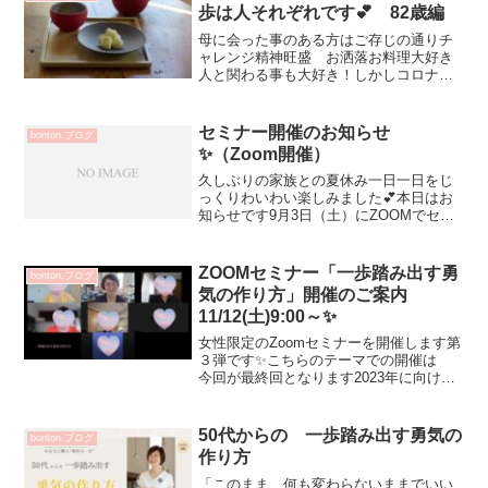
芦屋で人生初 ...
歩は人それぞれです💕 82歳編
母に会った事のある方はご存じの通りチ
ャレンジ精神旺盛 お洒落お料理大好き
人と関わる事も大好き！しかしコロナに
なってから 自宅で過ごす事が多くテレ
ビの訃報を身近に受け止め落ち込む外出
が億劫 怪我が怖い などでした食材を
セミナー開催のお知らせ
bonton.ブログ
百貨店まで購入に行ってい...
✨（Zoom開催）
久しぶりの家族との夏休み一日一日をじ
っくりわいわい楽しみました💕本日はお
知らせです9月3日（土）にZOOMでセミ
ナー開催させていただきます2006年
bonton.オープンし作家さんやお客さまに
助けて頂きながらの現在があります今ま
ZOOMセミナー「一歩踏み出す勇
bonton.ブログ
で培った経験...
気の作り方」開催のご案内
11/12(土)9:00～✨
女性限定のZoomセミナーを開催します第
３弾です✨こちらのテーマでの開催は
今回が最終回となります2023年に向け
て 年内に一歩踏み出してみませんか？
📌セミナーに参加された方からこのよう
に言っていただいています受講前と受講
50代からの 一歩踏み出す勇気の
bonton.ブログ
後でどのような変化...
作り方
「このまま、何も変わらないままでいい