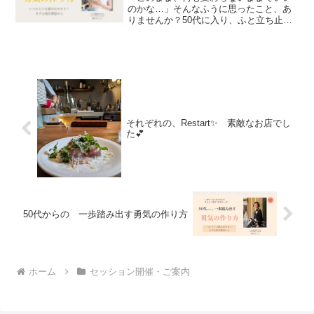
のかな…」そんなふうに思ったこと、あ
りませんか？50代に入り、ふと立ち止ま
ったときに感じる“モヤモヤ”。ㅤㅤ何か新しい
ことを始めたい、でも何をしたいのか
も、どう始めていいのかもわからない。
そんなあなたにお...
それぞれの、Restart✨ 素敵なお店でし
た💕
50代からの 一歩踏み出す勇気の作り方
ホーム
セッション開催・ご案内