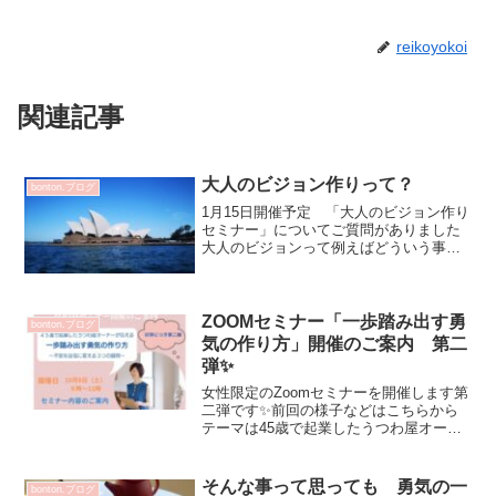
reikoyokoi
関連記事
大人のビジョン作りって？
bonton.ブログ
1月15日開催予定 「大人のビジョン作り
セミナー」についてご質問がありました
大人のビジョンって例えばどういう事？
大人の 「 ある程度色々と経験してきた
方 」ビジョン 「 目指す未来の形 」と
私なりのイメージです年齢を重ね ある
程度色々と経験...
ZOOMセミナー「一歩踏み出す勇
bonton.ブログ
気の作り方」開催のご案内 第二
弾✨
女性限定のZoomセミナーを開催します第
二弾です✨前回の様子などはこちらから
テーマは45歳で起業したうつわ屋オーナ
ーが伝える一歩踏み出す勇気の作り方～
不安を自信に変える3つの質問～44歳の時
会社を退職し だれも知り合いのいない
そんな事って思っても 勇気の一
bonton.ブログ