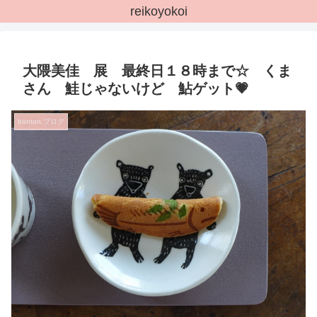
reikoyokoi
大隈美佳 展 最終日１８時まで☆ くま
さん 鮭じゃないけど 鮎ゲット💗
bonton.ブログ