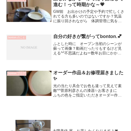
うに選ばれるお客...
進む！って時期かな～💗
GW前 お出かけの予定や予約で忙しくさ
れてる方も多いのではないですか？気温
に振り回されながら 体調管理に気をつ
ける！ですね（笑）今週の温泉旅行 1泊
ですが^^わくわくしています💕今日は寒
いので ちょっとシックなうつわ合わせ
自分の好きが繋がってbonton.💕
bonton.のこと
増渕篤宥 めし碗（...
ふとした時に オープン当初のシーンが
蘇って画像？動画だったりもするけど見
える^^不思議だよねー数年お目にかかっ
ていないお客さまのお顔がぱっと浮かん
だり💕全ては自分の好き！ をベースに
選んできてbonton.の世界観が育ってきま
した途中違和感...
オーダー作品＆お修理届きました
bonton.ブログ
✨
光の当たり具合でお色も違って見えて素
敵^^菅原利彦さんの漆器✨お客さまに
ふちの色をご指定いただきオーダー作品
とっても素敵なお色！他のお色もお持ち
で ご家族や来客時にと色々と楽しまれ
ています♡漆器のオーダーお時間もかか
りますし 高価なアイテ...
大隈美佳 展 お茶したくなりますよ💗