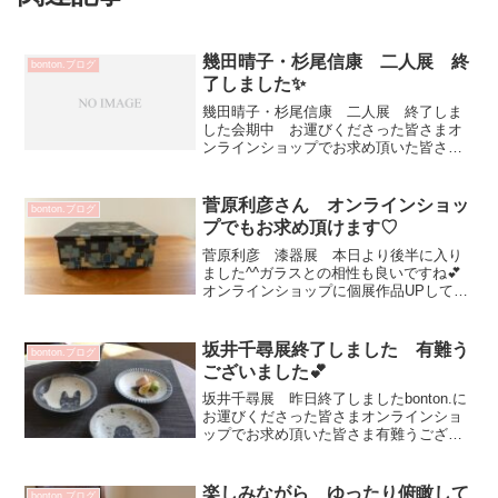
幾田晴子・杉尾信康 二人展 終
bonton.ブログ
了しました✨
幾田晴子・杉尾信康 二人展 終了しま
した会期中 お運びくださった皆さまオ
ンラインショップでお求め頂いた皆さま
ありがとうございました♡今回の二人
展 2度3度（それ以上の方も ^^） とご来
店くださる方が本当に多くいらっしゃっ
菅原利彦さん オンラインショッ
bonton.ブログ
て自宅でお求めのう...
プでもお求め頂けます♡
菅原利彦 漆器展 本日より後半に入り
ました^^ガラスとの相性も良いですね💕
オンラインショップに個展作品UPしてい
ます店舗と在庫数同じの為 オンライン
で在庫ありでも 完売の場合がございま
すご了承くださいませ漆器は軽くて使い
坂井千尋展終了しました 有難う
bonton.ブログ
勝手もよく メンテナ...
ございました💕
坂井千尋展 昨日終了しましたbonton.に
お運びくださった皆さまオンラインショ
ップでお求め頂いた皆さま有難うござい
ました💗本日発送分で お会計頂いた皆
さまの発送が完了しますもう少し楽しみ
にお待ちくださいませ✨昨日も 楽しそ
楽しみながら ゆったり俯瞰して
bonton.ブログ