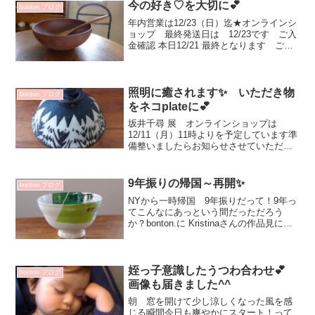
今の好き♡を大切に💕
bonton.ブログ
年内営業は12/23（日）迄★オンラインシ
ョップ 最終発送日は 12/23です ご入
金確認 本日12/21 最終となります ご入
金確認完了の方は 12/23までに発送させ
ていただきますご案内を直接メールさせ
て頂いておりましたがご入金確認出来...
照明に癒されます✨ いただき物
bonton.ブログ
をネコplateに💕
坂井千尋 展 オンラインショップは
12/11（月）11時よりを予定しています準
備整いましたらお知らせさせていただき
ます✨シーリングライト 22000円頂き物
のお菓子を乗せてみました💕可愛い！♡
合わせてカップ＆ソーサーも楽しい💕
9年振りの帰国～再開✨
bonton.ブログ
plate1...
NYから一時帰国 9年振りだって！9年っ
てこんなにあっという間だっただろう
か？bonton.に Kristinaさんの作品見に行
きます～と購入すると NYに持って帰る
のに大変だよ手荷物 他にも色々とある
だろうに ありがとう💕私 NY20年は...
姪っ子意識したうつわ合わせ💕
bonton.ブログ
画像も届きました^^
朝 窓を開けて少し涼しくなった風を感
じる瞬間今日も爽やかにスタート！って