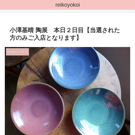
reikoyokoi
小澤基晴 陶展 本日２日目【当選された
方のみご入店となります】
bonton.ブログ