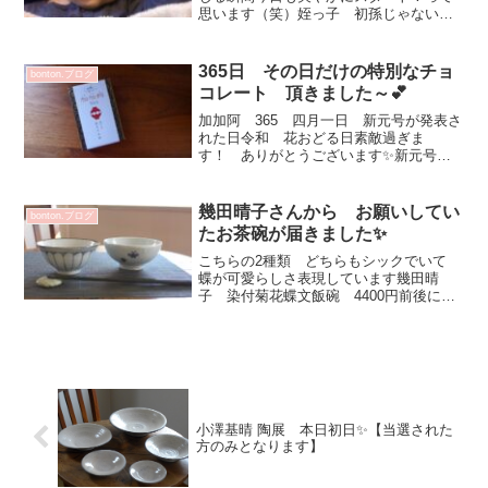
思います（笑）姪っ子 初孫じゃないけ
ど 初姪で成長する様子が楽しみ！こん
なに小さかったのにこんなにお姉さんに
なって 9/2で13歳✨以前（？）はよく画
365日 その日だけの特別なチョ
bonton.ブログ
像UPしていたので...
コレート 頂きました～💕
加加阿 365 四月一日 新元号が発表さ
れた日令和 花おどる日素敵過ぎま
す！ ありがとうございます✨新元号
令が入ってて「玲」繋がりで 家族も大
喜び^^何事も自分でプラスに持っていか
ないと(^^)v今日は朝一 身体メンテナン
幾田晴子さんから お願いしてい
bonton.ブログ
スに行ってきまし...
たお茶碗が届きました✨
こちらの2種類 どちらもシックでいて
蝶が可愛らしさ表現しています幾田晴
子 染付菊花蝶文飯碗 4400円前後に蝶
の模様があります 優しく彫られた線が
また素敵です✨幾田晴子 線彫染付蝶文
丸飯碗 3850円お茶碗って特に出会いも
の💕サイズ・フォ...
小澤基晴 陶展 本日初日✨【当選された
方のみとなります】