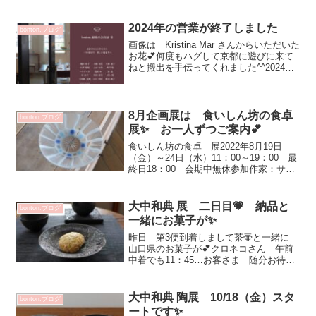
楽しい！時間になってます💕フレッシュ
な葉を使っています✨6/19（金）スター
トの大隈美佳...
2024年の営業が終了しました
bonton.ブログ
画像は Kristina Mar さんからいただいた
お花💕何度もハグして京都に遊びに来て
ねと搬出を手伝ってくれました^^2024年
bonton.18年を迎える事が出来心より皆さ
まに感謝をお伝えします日々のお客さま
との出会い個展での出会いと ...
8月企画展は 食いしん坊の食卓
bonton.ブログ
展✨ お一人ずつご案内💕
食いしん坊の食卓 展2022年8月19日
（金）～24日（水）11：00～19：00 最
終日18：00 会期中無休参加作家：サブ
ロウ・矢尾板克則・山口利枝・山田晶・
Kristina Marまだまだ暑さが続きますしっ
かり食べて乗り切りましょう！...
大中和典 展 二日目💗 納品と
bonton.ブログ
一緒にお菓子が✨
昨日 第3便到着しまして茶壷と一緒に
山口県のお菓子が💕クロネコさん 午前
中着でも11：45…お客さま 随分お待ち
いただきすみません＞＜クッキーを入れ
た器 DMの浅鉢です奥のポットです
150㏄は入ります 鉢 小鉢にもフリーカ
大中和典 陶展 10/18（金）スタ
bonton.ブログ
ップにも素敵！...
ートです✨