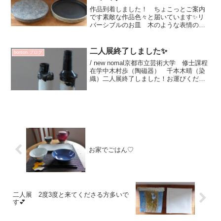
作品到着しました！ ちょこっとご案内
です素敵な作品色々と届いています✨リ
バーシブルのお皿 木のような表情のお
皿や花器茶入手に取ってご覧いただきた
いです！お時間ございましたら 是
非！ 手に取ってご覧くださいませ皆さ
二人展終了しました✨
bonton.ブログ
まのお越しをお待ちしておりま...
/ new nomal京都市立芸術大学 修士課程
在学中木村歩（陶磁器） 千本木晴（染
織）二人展終了しました！お運びくださ
った皆さま ありがとうございました💗
木村さん 千本木さん お疲れ様でした
💖大学での作品作りではなく 販売する
ものを作る色...
お家でごはん♡
二人展 2度3度と来てくださる方多いで
す💕