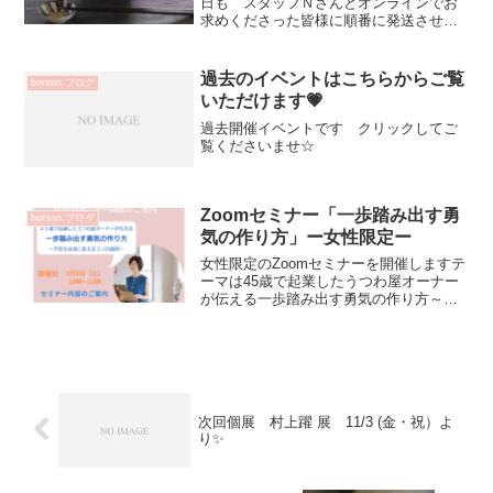
日も スタッフＮさんとオンラインでお
求めくださった皆様に順番に発送させて
いただいています本当に沢山の方にご利
用いただいてて 到着まで後少し楽しみ
にお待ちくださいませ♡本日も頑張りま
過去のイベントはこちらからご覧
bonton.ブログ
す(^^)vご来店くださ...
いただけます💗
過去開催イベントです クリックしてご
覧くださいませ☆
Zoomセミナー「一歩踏み出す勇
bonton.ブログ
気の作り方」ー女性限定ー
女性限定のZoomセミナーを開催しますテ
ーマは45歳で起業したうつわ屋オーナー
が伝える一歩踏み出す勇気の作り方～不
安を自信に変える3つの質問～44歳の時会
社を退職し だれも知り合いのいない芦
屋で人生初 自分のお店を持つ決断をし
ましたそれが現...
次回個展 村上躍 展 11/3 (金・祝）よ
り✨