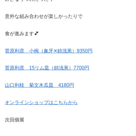
意外な組み合わせが楽しかったりで
食が進みます💕
菅原利彦 小椀（象牙✕錆浅葱）9350円
菅原利彦 15リム皿（錆浅葱）7700円
山口利枝 菊文木瓜皿 4180円
オンラインショップはこちらから
次回個展