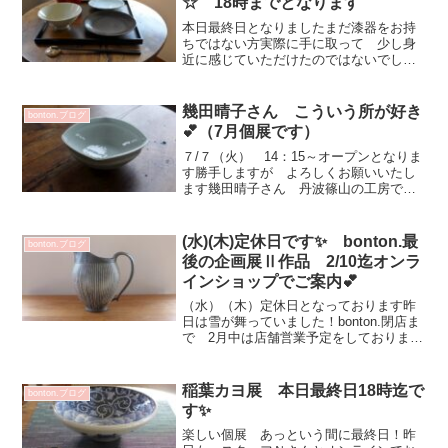
☆ 18時までとなります
本日最終日となりましたまだ漆器をお持
ちではない方実際に手に取って 少し身
近に感じていただけたのではないでしょ
うか？^^普段お使いのうつわと合わせて
少しずつ取り入れていただければ 嬉し
いです！オンラインショップはこちらか
幾田晴子さん こういう所が好き
bonton.ブログ
ら☆土田和茂 漆器 展...
💕（7月個展です）
７/７（火） 14：15～オープンとなりま
す勝手しますが よろしくお願いいたし
ます幾田晴子さん 丹波篠山の工房で作
陶されています古典的な事も大切にしな
がら現代の食卓にあう 使い勝手のよい
作品を作ってられます細かい所の処理が
(水)(木)定休日です✨ bonton.最
bonton.ブログ
丁寧 手を抜かない...
後の企画展Ⅱ作品 2/10迄オンラ
インショップでご案内💕
（水）（木）定休日となっております昨
日は雪が舞っていました！bonton.閉店ま
で 2月中は店舗営業予定をしております
状況が変わりましたら お知らせさせて
いただきますオンラインショップはこち
らから増渕篤宥 ピッチャー（トクサ）
稲葉カヨ展 本日最終日18時迄で
bonton.ブログ
－27 297...
す✨
楽しい個展 あっという間に最終日！昨