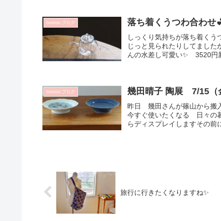
落ち着くうつわ合わせ
bonton.ブログ
しっくり気持ちが落ち着くう
じっと見られたりしてました
んの水差し可愛い✨ 3520円
幾田晴子 陶展 7/15
bonton.ブログ
昨日 幾田さんが篠山から搬
今すぐ使いたくなる 日々の
らディスプレイしますその前に
旅行に行きたくなりますね✨