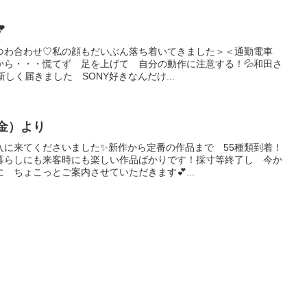

つわ合わせ♡私の顔もだいぶん落ち着いてきました＞＜通勤電車
から・・・慌てず 足を上げて 自分の動作に注意する！💦和田さ
新しく届きました SONY好きなんだけ...
（金）より
入に来てくださいました✨新作から定番の作品まで 55種類到着！
暮らしにも来客時にも楽しい作品ばかりです！採寸等終了し 今か
 ちょこっとご案内させていただきます💕...