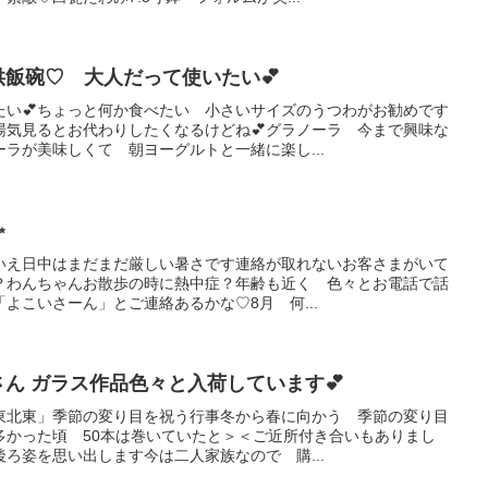
飯碗♡ 大人だって使いたい💕
たい💕ちょっと何か食べたい 小さいサイズのうつわがお勧めです
湯気見るとお代わりしたくなるけどね💕グラノーラ 今まで興味な
ラが美味しくて 朝ヨーグルトと一緒に楽し...
✨
いえ日中はまだまだ厳しい暑さです連絡が取れないお客さまがいて
？わんちゃんお散歩の時に熱中症？年齢も近く 色々とお電話で話
よこいさーん」とご連絡あるかな♡8月 何...
ん ガラス作品色々と入荷しています💕
東北東」季節の変り目を祝う行事冬から春に向かう 季節の変り目
多かった頃 50本は巻いていたと＞＜ご近所付き合いもありまし
ろ姿を思い出します今は二人家族なので 購...