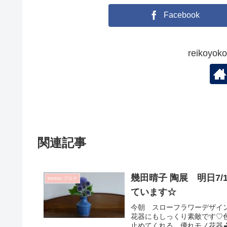
Facebook
reikoy
関連記事
幾田晴子 陶展 明日7/
bonton.ブログ
ています☆
今朝 スローフラワーデザイ
花器にもしっくり素敵です♡
止めてくれる 優れモノ花器💕