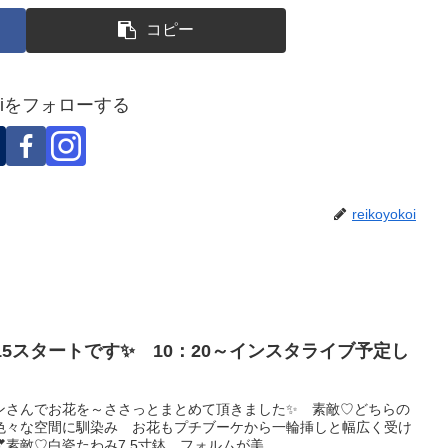
コピー
okoiをフォローする
reikoyokoi
15スタートです✨ 10：20～インスタライブ予定し
ンさんでお花を～ささっとまとめて頂きました✨ 素敵♡どちらの
色々な空間に馴染み お花もプチブーケから一輪挿しと幅広く受け
素敵♡白瓷たわみ7.5寸鉢 フォルムが美...