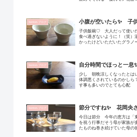
小腹が空いたら✨ 子供
bonton.ブログ
子供飯碗♡ 大人だって使い
食べ過ぎないように！（笑）
かったけどいただいたグラノー
自分時間でほっと一息
bonton.ブログ
少し 朝晩涼しくなったとは
体調悪くされているのかしら
す事も多いのでとても心配 「
節分ですね✨ 花岡央さ
bonton.ブログ
今日は節分 今年の恵方は「
を祝う行事だそう母が家族が
たものね巻き続けていた母の後