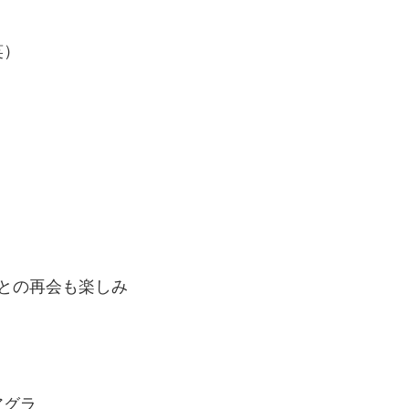
笑）
との再会も楽しみ
アグラ