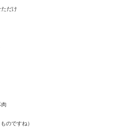
せただけ
～
豚肉
るものですね）