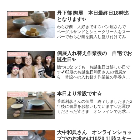
丹下郁 陶展 本日最終日18時迄
bonton.ブログ
となります✨
わらび餅 大好きです♡パン屋さんで
ベーグルサンドとシュークリームをスー
パーでわらび餅を購入し盛り付けてみま
した有名店でなないスウィーツも うつ
わでランクアップします～💕カラスノエ
ンドウ ポットB 16500円ドクダミ波紋
個展入れ替え作業後の 自宅でお
bonton.ブログ
湯呑み 3300円...
誕生日✨
幾つになっても お誕生日は嬉しい日で
す💕62歳のお誕生日和田さんの個展か
ら 常設への入れ替え作業後の手巻き寿
司でお誕生日会✨フランスから一時帰国
中の妹とちびっ子もいて賑やかで愉しい
日となりました^^リモコンが使えず タ
本日より常設です☆
bonton.ブログ
イマー撮影^^ 自撮り...
菅原利彦さんの個展 終了しましたまた2
年後に個展をお願いしています♡お運び
くださった皆さま オンラインでお求め
くださった皆さまありがとうございまし
た✨本日より 3週間常設でのご案内です
plus one kitchen さんとのコラボレッス
ン...
大中和典さん オンラインショッ
bonton.ブログ
プでのお求めは10/20 11時スター