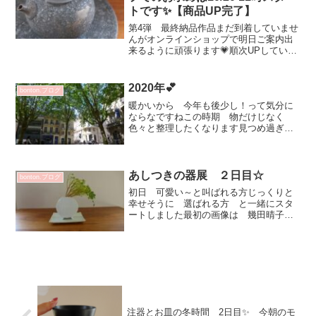
トです✨【商品UP完了】
第4弾 最終納品作品まだ到着していませ
んがオンラインショップで明日ご案内出
来るように頑張ります💗順次UPしていき
ます10/20 11時まで SOLD OUT表記と
なります店舗と在庫数同じの為お買い物
できても完売の場合がありますご了承く
2020年💕
bonton.ブログ
ださい...
暖かいから 今年も後少し！って気分に
ならなですねこの時期 物だけじなく
色々と整理したくなります見つめ過ぎ
ず 身軽にしていきたいと思います💗
2020年はボルドーで集合 パリのような
華やかさはありませんが落ち着いてて
美しく エレガントな街です...
あしつきの器展 ２日目☆
bonton.ブログ
初日 可愛い～と叫ばれる方じっくりと
幸せそうに 選ばれる方 と一緒にスタ
ートしました最初の画像は 幾田晴子さ
んの 白瓷鉢 4536円横からの姿が素敵
です☆個人的にお気に入りの組み合わせ
（笑）白瓷線刻文花入 4860円と 白瓷
線刻文銘々皿 3...
注器とお皿の冬時間 2日目✨ 今朝のモ