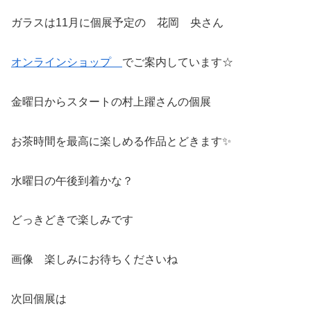
ガラスは11月に個展予定の 花岡 央さん
オンラインショップ
でご案内しています☆
金曜日からスタートの村上躍さんの個展
お茶時間を最高に楽しめる作品とどきます✨
水曜日の午後到着かな？
どっきどきで楽しみです
画像 楽しみにお待ちくださいね
次回個展は