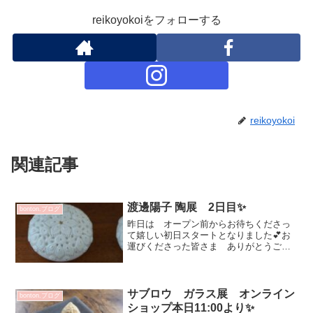
reikoyokoiをフォローする
reikoyokoi
関連記事
渡邊陽子 陶展 2日目✨
bonton.ブログ
昨日は オープン前からお待ちくださっ
て嬉しい初日スタートとなりました💕お
運びくださった皆さま ありがとうござ
います♡包装にお時間いただいてて お
待たせしてすみません＞＜本日も 皆さ
まのお越しをおまちしておりますオンラ
インショップでのお求めは...
サブロウ ガラス展 オンライン
bonton.ブログ
ショップ本日11:00より✨