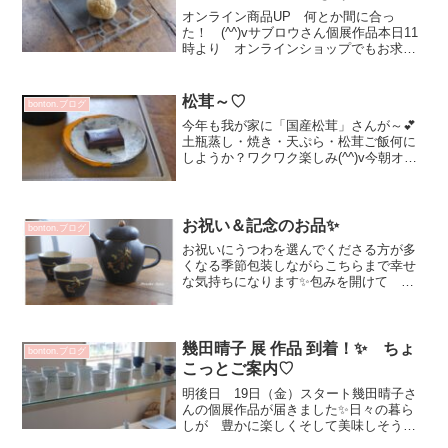
オンライン商品UP 何とか間に合っ
た！ (^^)vサブロウさん個展作品本日11
時より オンラインショップでもお求め
いただけます♡店舗とオンライン在庫数
が同じの為オンラインで購入出来ても完
売の場合がございますご理解ご了承くだ
松茸～♡
bonton.ブログ
さいませ4/5（月...
今年も我が家に「国産松茸」さんが～💕
土瓶蒸し・焼き・天ぷら・松茸ご飯何に
しようか？ワクワク楽しみ(^^)v今朝オー
プン前に身体メンテナンス カイロに行
ってきました通うようになって自分の身
体を観察するようになりこの先もお世話
になるこの身体が愛...
お祝い＆記念のお品✨
bonton.ブログ
お祝いにうつわを選んでくださる方が多
くなる季節包装しながらこちらまで幸せ
な気持ちになります✨包みを開けて パ
ッと表情が明るくなるそんな様子を思い
浮かべています^^今日も芦屋は雨がしと
しとですお近くにいらした際はお立ち寄
りくださいませお待ちし...
幾田晴子 展 作品 到着！✨ ちょ
bonton.ブログ
こっとご案内♡
明後日 19日（金）スタート幾田晴子さ
んの個展作品が届きました✨日々の暮ら
しが 豊かに楽しくそして美味しそうに
助けてくれる魅力的な作品が色々と幅広