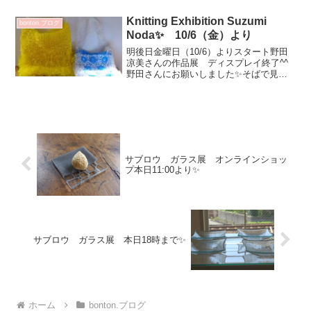
く届いています！染付汲出 花束白瓷鉢
まゆ渕銹蝶文ボンボニエール / 染付菊
Knitting Exhibition Suzumi
bonton.ブログ
花蝶文ボンボニエール...
Noda✨ 10/6（金）より
明後日金曜日（10/6）よりスタート野田
凉美さんの作品展 ディスプレイ終了^^
野田さんにお願いしました✨そばで見て
いるとコーディネートして 膨らませた
り 伸ばしたりセーターやベスト カー
ディガンに動きが出て行きます！💕バッ
クは 中が2重にな...
サブロウ ガラス展 オンラインショッ
プ本日11:00より✨
サブロウ ガラス展 本日18時まで✨
ホーム
bonton.ブログ