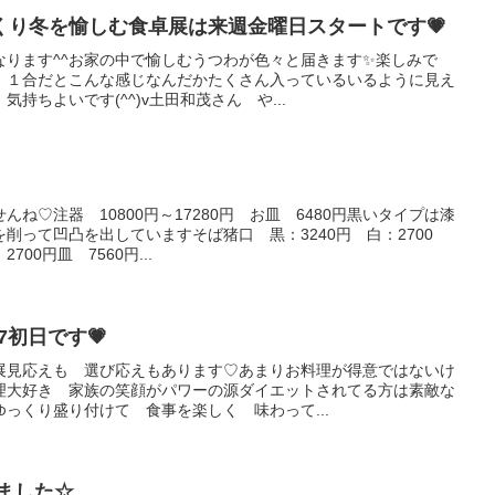
くり冬を愉しむ食卓展は来週金曜日スタートです💗
なります^^お家の中で愉しむうつわが色々と届きます✨楽しみで
口 １合だとこんな感じなんだかたくさん入っているいるように見え
持ちよいです(^^)v土田和茂さん や...
☆
ね♡注器 10800円～17280円 お皿 6480円黒いタイプは漆
削って凹凸を出していますそば猪口 黒：3240円 白：2700
00円皿 7560円...
7初日です💗
展見応えも 選び応えもあります♡あまりお料理が得意ではないけ
理大好き 家族の笑顔がパワーの源ダイエットされてる方は素敵な
っくり盛り付けて 食事を楽しく 味わって...
ました☆