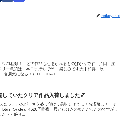
reikoyokoi
～♡71種類！ どの作品も心惹かれるものばかりです！片口 注
フリー急須は 本日手持ちで^^ 楽しみです大中和典 展
無休（台風気になる！）11：00～1...
ん 完売していたクリア作品入荷しました💕
💗たわんだフォルムが 何を盛り付けて美味しそうに！お洒落に！ そ
us (S) clear 4620円昨夜 貝とわけぎのぬただったのですがラ
＞＜盛り...