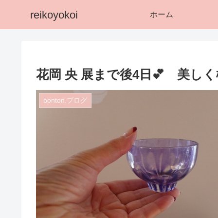
reikoyokoi
ホーム
花岡 央 展まで後4日💕 美
bonton.ブログ