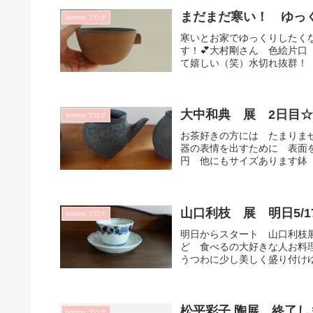
まだまだ寒い！ ゆっ
bonton.ブログ
寒いとお家でゆっくりしたく
す！💕大村剛さん 色絵片
て嬉しい（笑）水切れ抜群！ 気
大中和典 展 2日目
bonton.ブログ
お茶好きの方には たまりません
器の表情を出すために 表面を
円 他にもサイズあります鉢 27
山口利枝 展 明日5/1
bonton.ブログ
明日からスタート 山口利枝
ど 食べるの大好きな人お料
うつわに少し美しく盛り付けゆ
松平彩子 陶展 終了し
bonton.ブログ