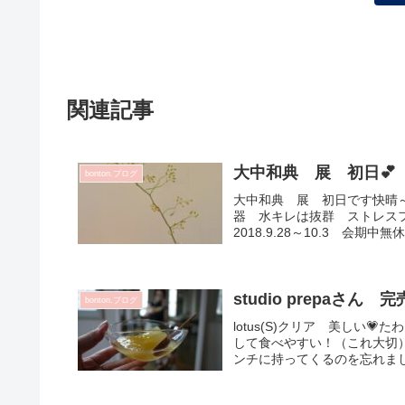
関連記事
大中和典 展 初日💕
bonton.ブログ
大中和典 展 初日です快晴
器 水キレは抜群 ストレス
2018.9.28～10.3 会期中
studio prepaさ
bonton.ブログ
lotus(S)クリア 美しい
して食べやすい！（これ大切）lot
ンチに持ってくるのを忘れました