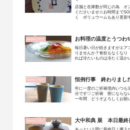
店舗と在庫数が同じの為 オ
くださいませ☆お時間までSO
く ボリュウームもあり更新中
お料理の温度とうつわ
bonton.ブログ
毎日暑い日が続きますがエア
りませんか？食欲もなくなり
れば冷たいものは冷たく温かい
恒例行事 終わりまし
bonton.ブログ
年に一度のご祈祷境内いつも
分です♡ご祈祷 密にならな
一年間 どうぞよろしくお願い
大中和典 展 本日最終日
bonton.ブログ
あっという間に最終日！搬入