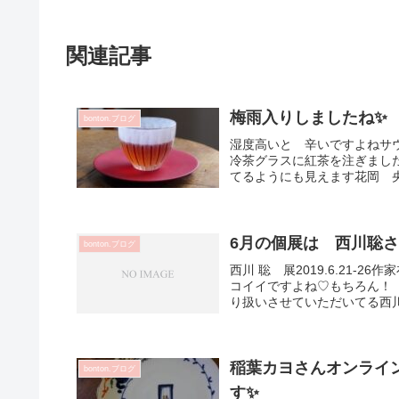
関連記事
梅雨入りしましたね✨
bonton.ブログ
湿度高いと 辛いですよねサ
冷茶グラスに紅茶を注ぎました
てるようにも見えます花岡 央 
6月の個展は 西川聡
bonton.ブログ
西川 聡 展2019.6.21-
コイイですよね♡もちろん！ 
り扱いさせていただいてる西川
稲葉カヨさんオンライン
bonton.ブログ
す✨