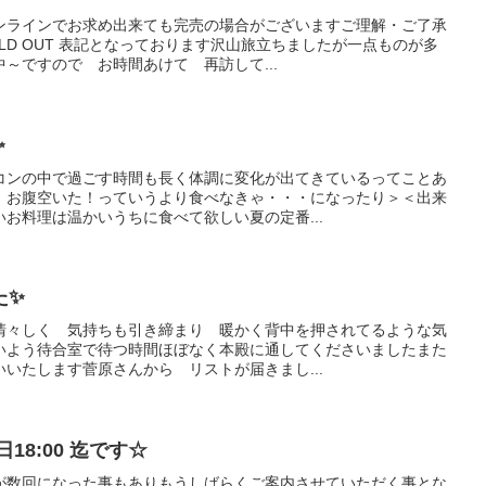
ンラインでお求め出来ても完売の場合がございますご理解・ご了承
LD OUT 表記となっております沢山旅立ちましたが一点ものが多
～ですので お時間あけて 再訪して...
✨
コンの中で過ごす時間も長く体調に変化が出てきているってことあ
 お腹空いた！っていうより食べなきゃ・・・になったり＞＜出来
お料理は温かいうちに食べて欲しい夏の定番...
た✨
清々しく 気持ちも引き締まり 暖かく背中を押されてるような気
いよう待合室で待つ時間ほぼなく本殿に通してくださいましたまた
いたします菅原さんから リストが届きまし...
18:00 迄です☆
が数回になった事もありもうしばらくご案内させていただく事とな