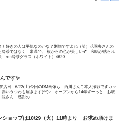
ウナ好きの人は平気なのかな？別物ですよね（笑）花岡央さんの
冷茶ではなく 常温^^; 横からの色が美しい💕 和紙が貼られ
ren冷茶グラス（ホワイト）4620...
さんです✨
26作家在店日 6/22(土)今回のDM画像も 西川さんご本人撮影ですカッ
赤いうつわも届きます(^^)v オープンから14年ずーっと お取
聡さん 感謝の...
ショップは10/29（火）11時より お求め頂けま