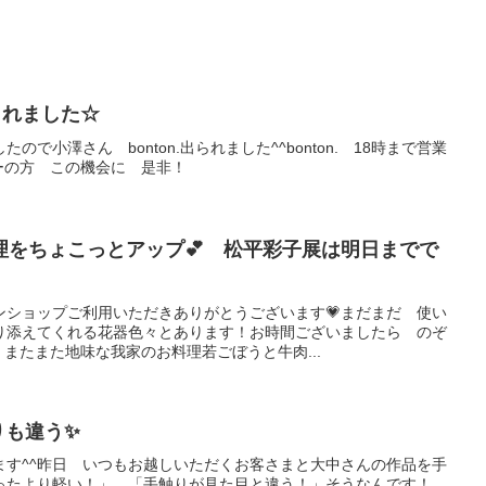
出られました☆
で小澤さん bonton.出られました^^bonton. 18時まで営業
ーの方 この機会に 是非！
理をちょこっとアップ💕 松平彩子展は明日までで
ンショップご利用いただきありがとうございます💗まだまだ 使い
り添えてくれる花器色々とあります！お時間ございましたら のぞ
またまた地味な我家のお料理若ごぼうと牛肉...
りも違う✨
ます^^昨日 いつもお越しいただくお客さまと大中さんの作品を手
ったより軽い！」 「手触りが見た目と違う！」そうなんです！