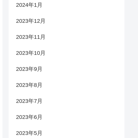
2024年1月
2023年12月
2023年11月
2023年10月
2023年9月
2023年8月
2023年7月
2023年6月
2023年5月