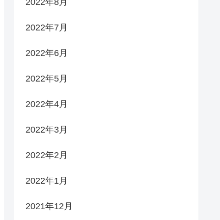
2022年8月
2022年7月
2022年6月
2022年5月
2022年4月
2022年3月
2022年2月
2022年1月
2021年12月