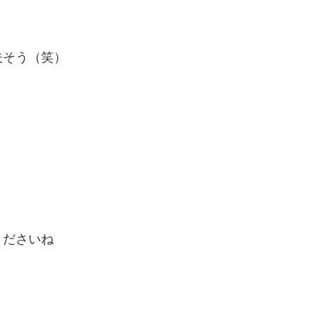
夫そう（笑）
くださいね