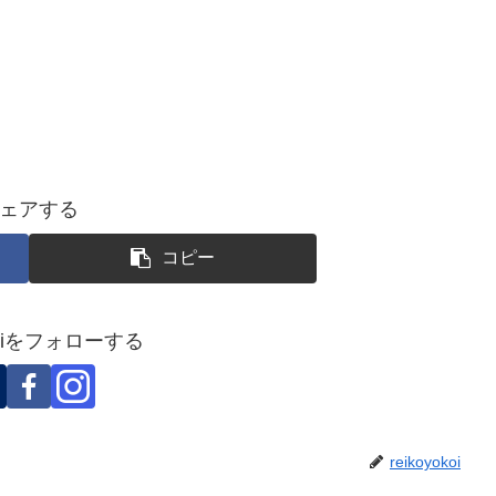
ェアする
コピー
okoiをフォローする
reikoyokoi