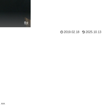
fbt
2019.02.18
2025.10.13
^^