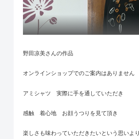
野田凉美さんの作品
オンラインショップでのご案内はありません
アミシャツ 実際に手を通していただき
感触 着心地 お顔うつりを見て頂き
楽しさも味わっていただきたいという思いより