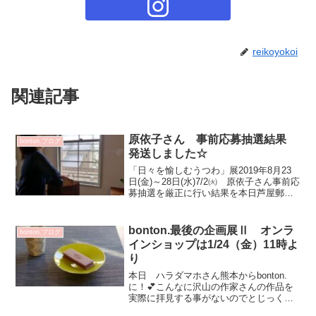
reikoyokoi
関連記事
原依子さん 事前応募抽選結果
bonton.ブログ
発送しました☆
「日々を愉しむうつわ」展2019年8月23
日(金)～28日(水)7/2㈫ 原依子さん事前応
募抽選を厳正に行い結果を本日芦屋郵便
局へ持参 返信用はがきを発送しました
沢山の応募はがきが届き 感謝の気持ち
でいっぱいです！依子さんにメッセージ
bonton.最後の企画展Ⅱ オンラ
bonton.ブログ
画像を...
インショップは1/24（金）11時よ
り
本日 ハラダマホさん熊本からbonton.
に！💕こんなに沢山の作家さんの作品を
実際に拝見する事がないのでとじっくり
丁寧にご覧になってました✨嬉しいです