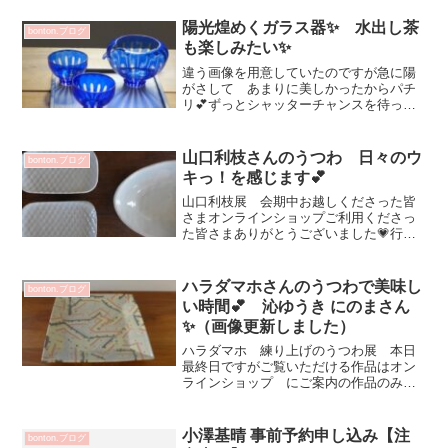
よねー記念撮影して 握手してハグして
お見送りです♡ハラダマホさん カッ
陽光煌めくガラス器✨ 水出し茶
bonton.ブログ
プ （パイル）770...
も楽しみたい✨
違う画像を用意していたのですが急に陽
がさして あまりに美しかったからパチ
リ💕ずっとシャッターチャンスを待って
いる写真好きさんの気持ちがわかりまし
た✨少しずつ春を感じる事も多くなり気
持ちも華やぎ 急に気持ちが切り替わり
山口利枝さんのうつわ 日々のウ
bonton.ブログ
始めました^^清々しさの...
キっ！を感じます💕
山口利枝展 会期中お越しくださった皆
さまオンラインショップご利用くださっ
た皆さまありがとうございました💗行き
たかったけど スケジュール合わなかっ
た！是非！手に取ってご覧くださいませ
引き続き店頭でご案内させていただいて
ハラダマホさんのうつわで美味し
bonton.ブログ
います☆毎日利枝さんのう...
い時間💕 沁ゆうき にのまさん
✨（画像更新しました）
ハラダマホ 練り上げのうつわ展 本日
最終日ですがご覧いただける作品はオン
ラインショップ にご案内の作品のみと
なっており店内常設とさせていただいて
おりますオンラインショップは
9/30（月）11時までSOLD OUT表記とな
小澤基晴 事前予約申し込み【注
bonton.ブログ
っております店内と...