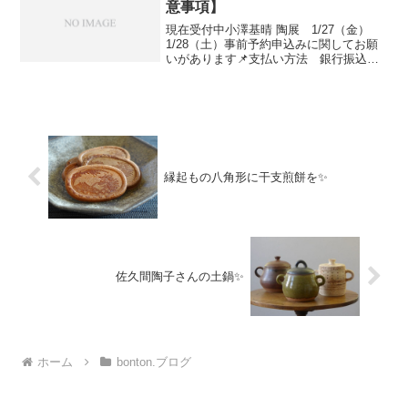
意事項】
現在受付中小澤基晴 陶展 1/27（金）
1/28（土）事前予約申込みに関してお願
いがあります📌支払い方法 銀行振込
（又はゆうちょ振替）選択してくださ
い クレジット決済選択された皆さまに
は 現在 お一人ずつ変更の手続きをし
ています◆ クレジッ...
縁起もの八角形に干支煎餅を✨
佐久間陶子さんの土鍋✨
ホーム
bonton.ブログ