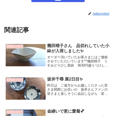
reikoyokoi
関連記事
幾田晴子さん 品切れしていた小
bonton.ブログ
鉢が入荷しました✨
オーダー頂いていたお客さまにはご連絡
させていただいています^^幾田晴子 う
すみどりひし形鉢 3630円盛りつけしや
すく 食卓のバランス取ってくれる小鉢
です幾田晴子 白瓷菊花分銅形浅鉢
3080円・ルリ菊花分銅形浅鉢 3300円オ
坂井千尋 展2日目✨
bonton.ブログ
ンラインショ...
昨日は ご遠方からお越しくださった皆
さま関西にお住いの 坂井さんファンの
皆さまと楽しそうに会話しながら 皆さ
ま 真剣に選ばれ迷われていました💕坂
井さんが描かれる時 窓をイメージされ
ているとお聞きしましたお部屋の中から
外を見ているようだったり...
金繕いで更に愛着💕
bonton.ブログ