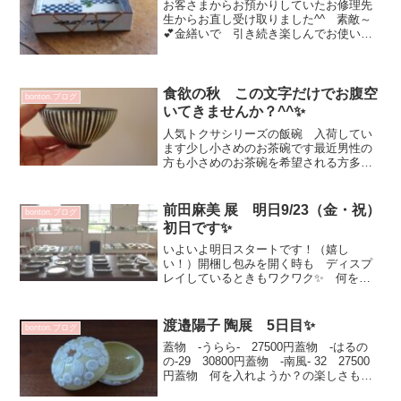
お客さまからお預かりしていたお修理先
生からお直し受け取りました^^ 素敵～
💕金繕いで 引き続き楽しんでお使い頂
けます✨本日も 皆さまのお越しをお待
ちしております💗bonton.オンラインショ
ップはこちらからbonton.10月からのスケ
ジュ...
食欲の秋 この文字だけでお腹空
bonton.ブログ
いてきませんか？^^✨
人気トクサシリーズの飯碗 入荷してい
ます少し小さめのお茶碗です最近男性の
方も小さめのお茶碗を希望される方多し
です^^私は少なめによそって おかわり
するのが好きです♡トクサの飯碗 白米
も炊き込みご飯も映えて美味しくいただ
前田麻美 展 明日9/23（金・祝）
bonton.ブログ
けますし性別 年齢層 ...
初日です✨
いよいよ明日スタートです！（嬉し
い！）開梱し包みを開く時も ディスプ
レイしているときもワクワク✨ 何を盛
りつけよかな？こんな時使いたいな こ
のサイズは使い勝手良いよね・・・とス
タッフNさんと話しながら個展の準備をし
渡邉陽子 陶展 5日目✨
bonton.ブログ
ていました💕凛としてエレガ...
蓋物 -うらら- 27500円蓋物 -はるの
の-29 30800円蓋物 -南風- 32 27500
円蓋物 何を入れようか？の楽しさもあ
りただただ見惚れて 自分の世界に浸る