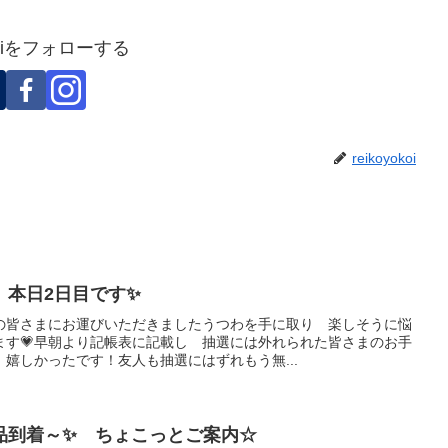
okoiをフォローする
reikoyokoi
 本日2日目です✨
の皆さまにお運びいただきましたうつわを手に取り 楽しそうに悩
ます💗早朝より記帳表に記載し 抽選には外れられた皆さまのお手
嬉しかったです！友人も抽選にはずれもう無...
品到着～✨ ちょこっとご案内☆