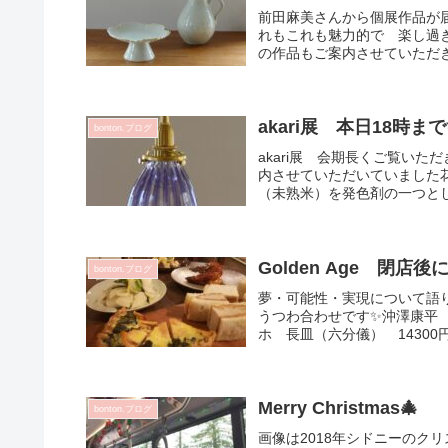
前田麻美さんから個展作品が
れもこれも魅力的で 楽し過
の作品もご案内させていただき
akari展 本日18
bonton.ブログ
akari展 会期長くご覧い
内させていただいていました花
（未熟米）を発色剤の一つとし
Golden Age 閉店
bonton.ブログ
夢・可能性・実現について語
うつわ合わせです✨沖澤康平 ワイン
ホ 長皿（六分儀） 14300円
Merry Christmas🎄
bonton.ブログ
画像は2018年シドニーのク