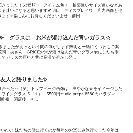
届きました！63種類✨ アイテム色々 釉薬違いサイズ違いなどあ
ぎる迷いになると思います💕明日 ディスプレイ後 店内画像と他
ます✨楽しみにお待ちくださいませ～前田...
時まで✨ グラスは お米が溶け込んだ青いガラス☆
ただきましたがあっという間の気がします照明と一緒にうつわもご案
岡 央さん GRICEお米が溶け込んだ青いグラス炭にしたお米
てガラスの原料と共に高温で溶かし発...
後に友人と語りました✨
り合った～（笑）トップページ画像は 爽やかな春をイメージした
グラス S（１） 5500円studio prepa 8580円ハラダマ
昨夜 閉店後 そ...
リスマス✨妹たちの所に行くのが毎年のお楽しみ旅行でした今年は