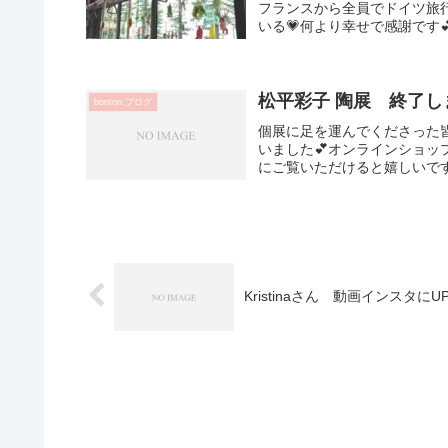
フランスから全員でドイツ旅
いる💗何より幸せで感謝です
松平彩子 陶展 終了し
bonton.ブログ
個展に足を運んでくださった
いました💕オンラインショ
にご覧いただけると嬉しいです
Kristinaさん 動画インスタに