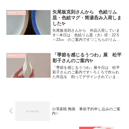
カラダに優しいお総菜を友人が届けてく
れて^^デザート用のうつわに盛り付けて
撮影会💕自宅で早速アイスクリームコン
矢尾板克則さんから 色絵リム
bonton.ブログ
ポートを使って...
皿・色絵マグ・筒湯呑み入荷しま
した✨
矢尾板克則さんから 作品入荷していま
す✨本日は 色絵リム皿（大）径：22.5
～23㎝ のご案内です♡こちらのリム
皿 今回のオーダーより少しの間ストッ
プとなります貴重です^^4色届いていま
す！ そして裏側は楽しくなるお色なの
「季節を感じるうつわ」展 松平
bonton.ブログ
です✨メチャメチャ...
彩子さんのご案内✨
「季節を感じるうつわ」展今日は 松平
彩子さんのご案内です✨ろくろで作られ
た作品を 削ってデザインされています
手作業で丁寧に削られたデザインは微妙
に違う角度などから全て１点ものとなり
ますね✨お花を生けて花器としてそのま
までオブジェとしても素敵...
小澤基晴 陶展 事前予約申し込みのご案
内✨