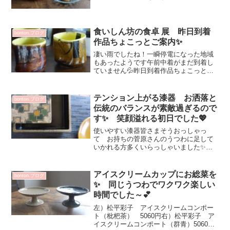
ホルダー 画像では白と黒のネコでした
今から金のブーツを履かせますって^^
楽しみ～丹下さん お茶目やから楽しい
作品から癒される作品な...
食いしん坊の食卓 展 昨日到着
bonton.ブログ
作品ちょこっとご案内✨
凄い雨でしたね！一瞬停電になった地域
もあったようです午前中着がまだ到着し
ていません💦昨日到着作品ちょこっとご
案内^^Kristina Mar さんガラス花器や
bowl・plate・cup・茶碗などが届いてい
ます✨山口利枝さん 可愛い～♡作品...
テンション上がる漆器 お洒落と
bonton.ブログ
伝統のバランスが素敵過ぎるので
す✨ 笑顔溢れる初日でした💖
使いやすい漆器皆さまそうおっしゃっ
て お持ちの菅原さんのうつわに足して
いかれる方多くいらっしゃいました✨お
正月が楽しみ！・・・と お重を求めて
くださったりおうどんのお鉢・色違いの
小皿追加オーダーと楽しい初日をお客さ
アイスクリームカップにお総菜を
bonton.ブログ
まと過ごさせていただきまし...
✨ 同じうつわでワクワク楽しい
時間でした～💕
左）松平彩子 アイスクリームコンポー
ト（枇杷茶） 5060円右）松平彩子 ア
イスクリームコンポート（群青）5060円