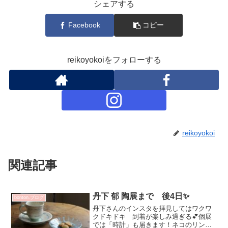
シェアする
Facebook
コピー
reikoyokoiをフォローする
reikoyokoi
関連記事
丹下 郁 陶展まで 後4日✨
bonton.ブログ
丹下さんのインスタを拝見してはワクワ
クドキドキ 到着が楽しみ過ぎる💕個展
では「時計」も届きます！ネコのリング