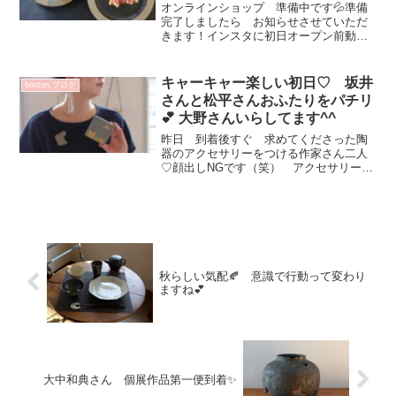
オンラインショップ 準備中です💦準備
完了しましたら お知らせさせていただ
きます！インスタに初日オープン前動画
ＵＰしています💕土日営業のエトネさん
に お目当てのケーキを！でもオープン
30分後だったけど完売＞＜こちらの2点
キャーキャー楽しい初日♡ 坂井
bonton.ブログ
と 新製品ヘーゼルナッ...
さんと松平さんおふたりをパチリ
💕 大野さんいらしてます^^
昨日 到着後すぐ 求めてくださった陶
器のアクセサリーをつける作家さん二人
♡顔出しNGです（笑） アクセサリーア
ップ画像だから^^坂井さんの洋服のプリ
ント注目(^^)v坂井さん 箱に入っている
ので プレゼントにもgood！松平さん
ヘアゴム ...
秋らしい気配🍂 意識で行動って変わり
ますね💕
大中和典さん 個展作品第一便到着✨