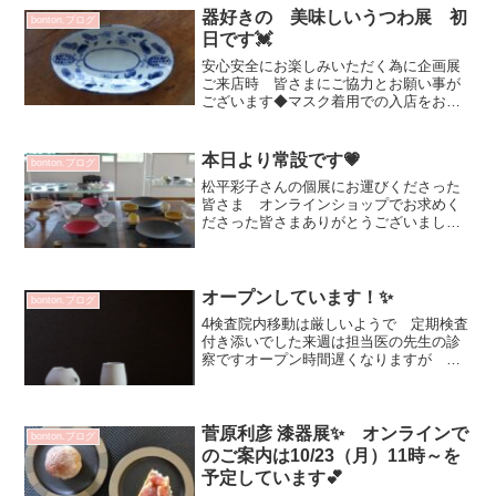
ん季節を楽しむオブジェを含め様々な...
器好きの 美味しいうつわ展 初
bonton.ブログ
日です💓
安心安全にお楽しみいただく為に企画展
ご来店時 皆さまにご協力とお願い事が
ございます◆マスク着用での入店をお願
いします（お子様も同様にお願いしま
す）スタッフもマスク着用でご対応させ
ていただきます◆入口で手指アルコール
本日より常設です💗
bonton.ブログ
消毒をお願いします（準備し...
松平彩子さんの個展にお運びくださった
皆さま オンラインショップでお求めく
ださった皆さまありがとうございました
💕この様な時期楽しく美味しくをうつわ
が助けてくれますね赤いお皿 山田晶さ
んの作品 後ほどオンラインショップに
UPさせていただきますb...
オープンしています！✨
bonton.ブログ
4検査院内移動は厳しいようで 定期検査
付き添いでした来週は担当医の先生の診
察ですオープン時間遅くなりますが 改
めてお知らせさせていただきます色々と
対応しながら 営業続けて行きたいと思
っています^^よろしくお願いします💕昼
食を一緒にとることが...
菅原利彦 漆器展✨ オンラインで
bonton.ブログ
のご案内は10/23（月）11時～を
予定しています💕